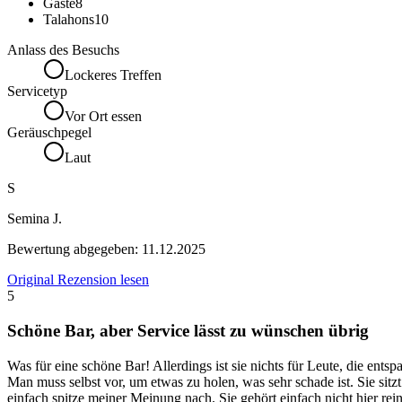
Gäste
8
Talahons
10
Anlass des Besuchs
Lockeres Treffen
Servicetyp
Vor Ort essen
Geräuschpegel
Laut
S
Semina J.
Bewertung abgegeben:
11.12.2025
Original Rezension lesen
5
Schöne Bar, aber Service lässt zu wünschen übrig
Was für eine schöne Bar! Allerdings ist sie nichts für Leute, die ents
Man muss selbst vor, um etwas zu holen, was sehr schade ist. Sie sitz
einfach spitze meiner Meinung nach. Sie gehört einfach nicht hier rein