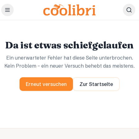
Zum Hauptinhalt springen
Ups.
Ups.
Da ist etwas schiefgelaufen
Ein unerwarteter Fehler hat diese Seite unterbrochen.
Kein Problem – ein neuer Versuch behebt das meistens.
Erneut versuchen
Zur Startseite