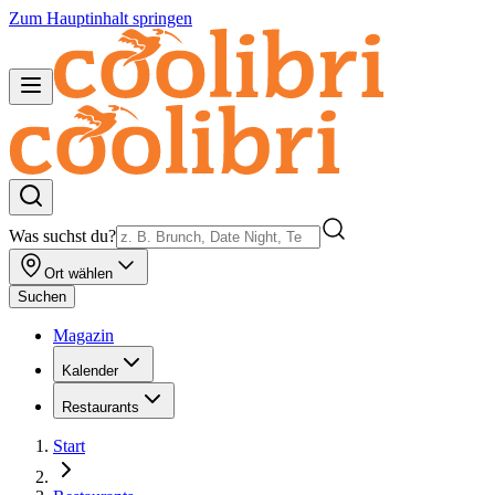
Zum Hauptinhalt springen
Was suchst du?
Ort wählen
Suchen
Magazin
Kalender
Restaurants
Start