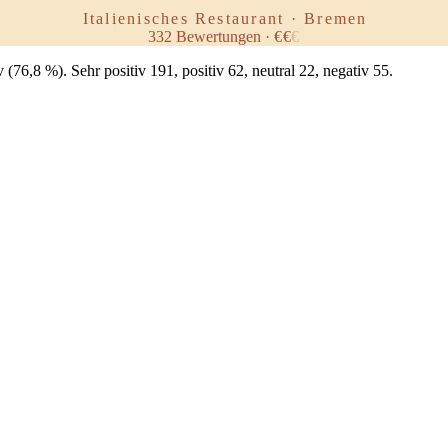
VINO
Italienisches Restaurant · Bremen
332
Bewertungen
·
€
€
€
6,8 %). Sehr positiv 191, positiv 62, neutral 22, negativ 55.