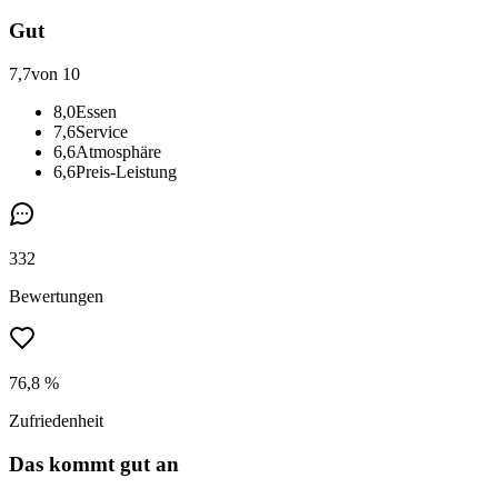
Gut
7,7
von 10
8,0
Essen
7,6
Service
6,6
Atmosphäre
6,6
Preis-Leistung
332
Bewertungen
76,8 %
Zufriedenheit
Das kommt gut an