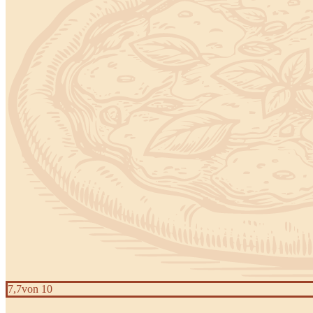
7,7
von 10