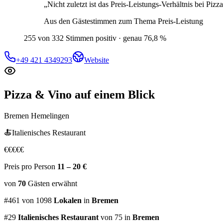
„
Nicht zuletzt ist das Preis-Leistungs-Verhältnis bei Piz
Aus den Gästestimmen zum Thema
Preis-Leistung
255 von 332 Stimmen positiv · genau 76,8 %
+49 421 4349293
Website
Pizza & Vino
auf einem Blick
Bremen Hemelingen
🍝
Italienisches Restaurant
€
€
€
€
€
Preis pro Person
11 – 20 €
von
70
Gästen
erwähnt
#
461
von
1098
Lokalen
in
Bremen
#
29
Italienisches Restaurant
von 75
in
Bremen