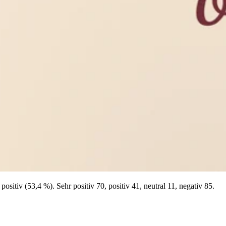
itiv (53,4 %). Sehr positiv 70, positiv 41, neutral 11, negativ 85.