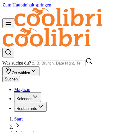
Zum Hauptinhalt springen
Was suchst du?
Ort wählen
Suchen
Magazin
Kalender
Restaurants
Start