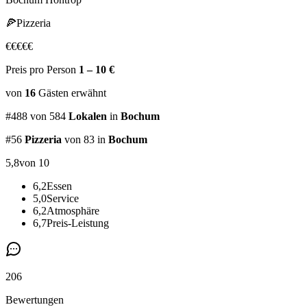
🍕
Pizzeria
€
€
€
€
€
Preis pro Person
1 – 10 €
von
16
Gästen
erwähnt
#
488
von
584
Lokalen
in
Bochum
#
56
Pizzeria
von 83
in
Bochum
5,8
von 10
6,2
Essen
5,0
Service
6,2
Atmosphäre
6,7
Preis-Leistung
206
Bewertungen