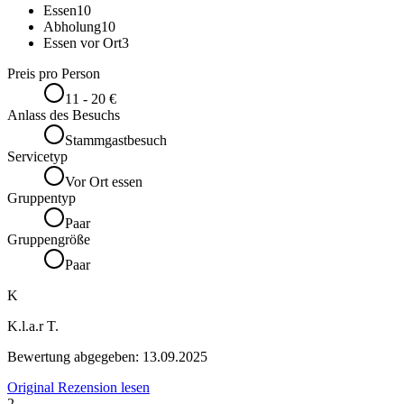
Essen
10
Abholung
10
Essen vor Ort
3
Preis pro Person
11 - 20 €
Anlass des Besuchs
Stammgastbesuch
Servicetyp
Vor Ort essen
Gruppentyp
Paar
Gruppengröße
Paar
K
K.l.a.r T.
Bewertung abgegeben:
13.09.2025
Original Rezension lesen
2