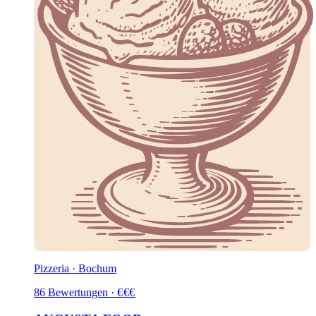
Pizzeria · Bochum
86
Bewertungen
·
€
€
€