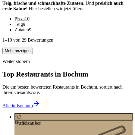
Teig
,
frische und schmackhafte Zutaten
. Und
preislich auch
erste Sahne
! Hier bestellen wir jetzt öfters.
Pizza
10
Teig
9
Zutaten
9
1–10 von 29 Bewertungen
Mehr anzeigen
Weiter stöbern
Top Restaurants in
Bochum
Die am besten bewerteten Restaurants in
Bochum
, sortiert nach
ihrem Gesamtscore.
Alle in
Bochum
9,2
Waffelzauber