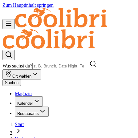
Zum Hauptinhalt springen
Was suchst du?
Ort wählen
Suchen
Magazin
Kalender
Restaurants
Start