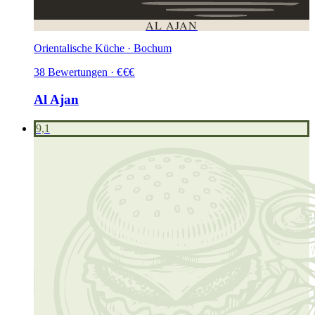
AL AJAN
Orientalische Küche · Bochum
38
Bewertungen
·
€
€
€
Al Ajan
9,1