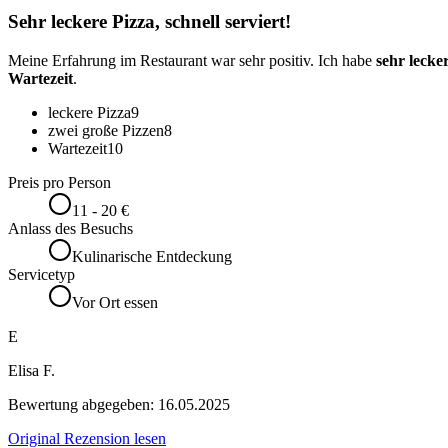
Sehr leckere Pizza, schnell serviert!
Meine Erfahrung im Restaurant war sehr positiv. Ich habe
sehr lecke
Wartezeit
.
leckere Pizza
9
zwei große Pizzen
8
Wartezeit
10
Preis pro Person
11 - 20 €
Anlass des Besuchs
Kulinarische Entdeckung
Servicetyp
Vor Ort essen
E
Elisa F.
Bewertung abgegeben:
16.05.2025
Original Rezension lesen