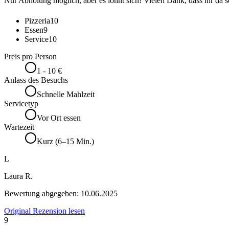
Nur Abholung möglich, aber es lohnt sich! Vielen Dank, dass ihr da 
Pizzeria
10
Essen
9
Service
10
Preis pro Person
1 - 10 €
Anlass des Besuchs
Schnelle Mahlzeit
Servicetyp
Vor Ort essen
Wartezeit
Kurz (6–15 Min.)
L
Laura R.
Bewertung abgegeben:
10.06.2025
Original Rezension lesen
9