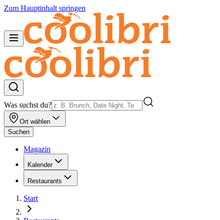
Zum Hauptinhalt springen
Was suchst du?
Ort wählen
Suchen
Magazin
Kalender
Restaurants
Start