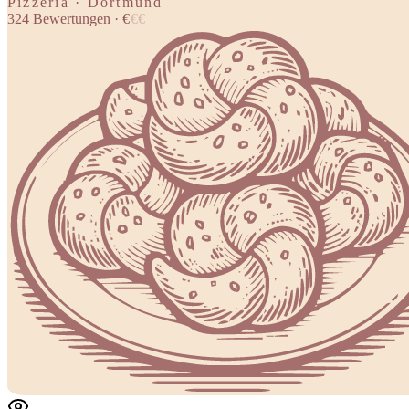
Pizzeria · Dortmund
324
Bewertungen
·
€
€
€