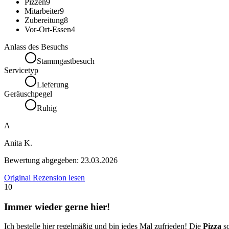
Pizzen
9
Mitarbeiter
9
Zubereitung
8
Vor-Ort-Essen
4
Anlass des Besuchs
Stammgastbesuch
Servicetyp
Lieferung
Geräuschpegel
Ruhig
A
Anita K.
Bewertung abgegeben:
23.03.2026
Original Rezension lesen
10
Immer wieder gerne hier!
Ich bestelle hier regelmäßig und bin jedes Mal zufrieden! Die
Pizza
sc