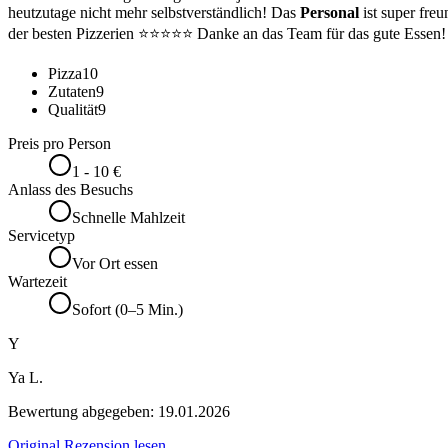
heutzutage nicht mehr selbstverständlich! Das
Personal
ist super fre
der besten Pizzerien ⭐⭐⭐⭐⭐ Danke an das Team für das gute Essen! :
Pizza
10
Zutaten
9
Qualität
9
Preis pro Person
1 - 10 €
Anlass des Besuchs
Schnelle Mahlzeit
Servicetyp
Vor Ort essen
Wartezeit
Sofort (0–5 Min.)
Y
Ya L.
Bewertung abgegeben:
19.01.2026
Original Rezension lesen