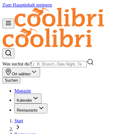
Zum Hauptinhalt springen
Was suchst du?
Ort wählen
Suchen
Magazin
Kalender
Restaurants
Start