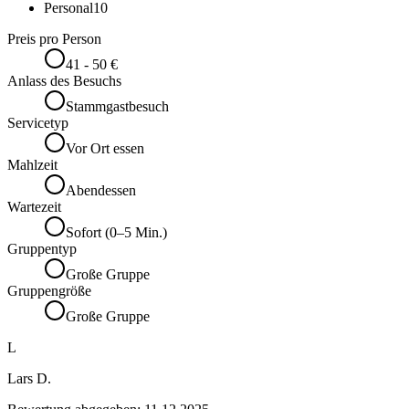
Personal
10
Preis pro Person
41 - 50 €
Anlass des Besuchs
Stammgastbesuch
Servicetyp
Vor Ort essen
Mahlzeit
Abendessen
Wartezeit
Sofort (0–5 Min.)
Gruppentyp
Große Gruppe
Gruppengröße
Große Gruppe
L
Lars D.