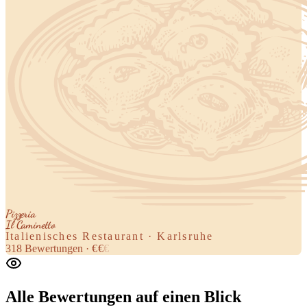
Pizzeria
Il Caminetto
Italienisches Restaurant · Karlsruhe
318
Bewertungen
·
€
€
€
Alle Bewertungen
auf einen Blick