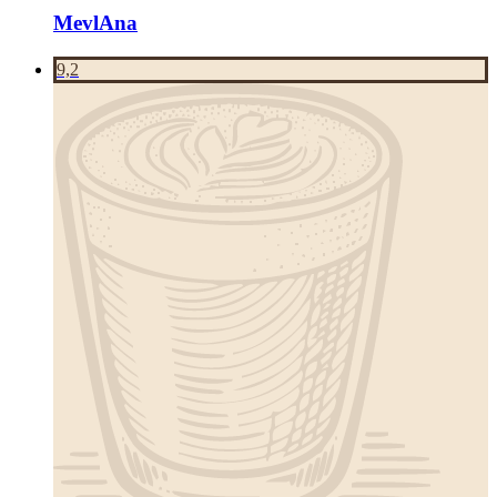
MevlAna
9,2