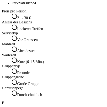
Parkplatzsuche
4
Preis pro Person
21 - 30 €
Anlass des Besuchs
Lockeres Treffen
Servicetyp
Vor Ort essen
Mahlzeit
Abendessen
Wartezeit
Kurz (6–15 Min.)
Gruppentyp
Freunde
Gruppengröße
Große Gruppe
Geräuschpegel
Durchschnittlich
F