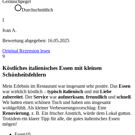
Geräuschpegel
Durchschnittlich
I
Ivan A.
Bewertung abgegeben:
16.05.2025
Original Rezension lesen
9
Köstliches italienisches Essen mit kleinen
Schönheitsfehlern
Mein Erlebnis im Restaurant war insgesamt sehr positiv. Das
Essen
war wirklich köstlich –
typisch italienisch
und mit
Liebe
zubereitet
. Der
Service
war
aufmerksam
,
freundlich
und
schnell
.
Wir hatten einen schönen Tisch und haben uns insgesamt
wohlgefühlt. Als kleiner Verbesserungsvorschlag: Eine
Renovierung
, z. B. Ein frischer Anstrich, würde dem Lokal guttun.
Trotzdem ein klarer Tipp für alle, die gutes italienisches Essen
mögen!
Essen
10