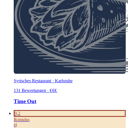
Syrisches Restaurant · Karlsruhe
131
Bewertungen
·
€
€
€
Time Out
9,2
Romulus
et