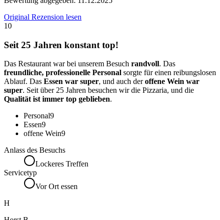
Bewertung abgegeben:
11.12.2025
Original Rezension lesen
10
Seit 25 Jahren konstant top!
Das Restaurant war bei unserem Besuch
randvoll
. Das
freundliche, professionelle Personal
sorgte für einen reibungslosen
Ablauf. Das
Essen war super
, und auch der
offene Wein war
super
. Seit über 25 Jahren besuchen wir die Pizzaria, und die
Qualität ist immer top geblieben
.
Personal
9
Essen
9
offene Wein
9
Anlass des Besuchs
Lockeres Treffen
Servicetyp
Vor Ort essen
H
Horst B.