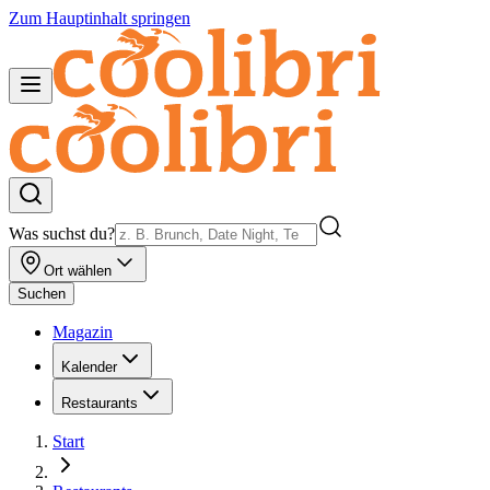
Zum Hauptinhalt springen
Was suchst du?
Ort wählen
Suchen
Magazin
Kalender
Restaurants
Start