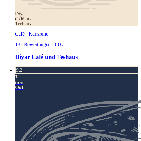
Diyar
Café und
Teehaus
Café · Karlsruhe
132
Bewertungen
·
€
€
€
Diyar Café und Teehaus
9,2
T
ime
Out