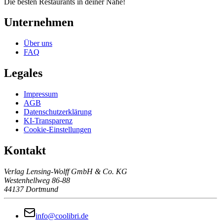
Die besten Restaurants in deiner Nähe!
Unternehmen
Über uns
FAQ
Legales
Impressum
AGB
Datenschutzerklärung
KI-Transparenz
Cookie-Einstellungen
Kontakt
Verlag Lensing-Wolff GmbH & Co. KG
Westenhellweg 86-88
44137 Dortmund
info@coolibri.de