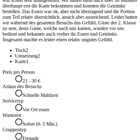
war schon sehr unangenehm. Wir haben dann nach über 30 Minuten
überhaupt erst die Karte bekommen und konnten die Getränke
bestellen. Das Essen war ok, aber nicht überragend und die Portion
zum Teil relativ übersichtlich, ansich aber ausreichend. Leider hatten
wir während des gesamten Besuchs das Gefühl, Gäste der 2. Klasse
zu sein, denn Gäste, welche nach uns kamen, wurden vor uns
bedient und bekamen auch vorher ihr Essen und Getränke.
Insgesamt machte es leider einen relativ ungutes Gefühl.
Tisch
2
Umsetzung
2
Karte
1
Preis pro Person
21 - 30 €
Anlass des Besuchs
Schnelle Mahlzeit
Servicetyp
Vor Ort essen
Wartezeit
Sofort (0–5 Min.)
Gruppentyp
Freunde