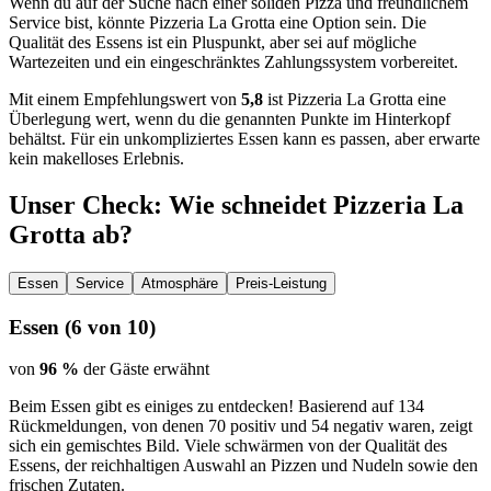
Wenn du auf der Suche nach einer soliden Pizza und freundlichem
Service bist, könnte Pizzeria La Grotta eine Option sein. Die
Qualität des Essens ist ein Pluspunkt, aber sei auf mögliche
Wartezeiten und ein eingeschränktes Zahlungssystem vorbereitet.
Mit einem Empfehlungswert von
5,8
ist Pizzeria La Grotta eine
Überlegung wert, wenn du die genannten Punkte im Hinterkopf
behältst. Für ein unkompliziertes Essen kann es passen, aber erwarte
kein makelloses Erlebnis.
Unser Check
: Wie schneidet
Pizzeria La
Grotta
ab?
Essen
Service
Atmosphäre
Preis-Leistung
Essen
(
6
von 10)
von
96 %
der Gäste erwähnt
Beim Essen gibt es einiges zu entdecken! Basierend auf 134
Rückmeldungen, von denen 70 positiv und 54 negativ waren, zeigt
sich ein gemischtes Bild. Viele schwärmen von der Qualität des
Essens, der reichhaltigen Auswahl an Pizzen und Nudeln sowie den
frischen Zutaten.