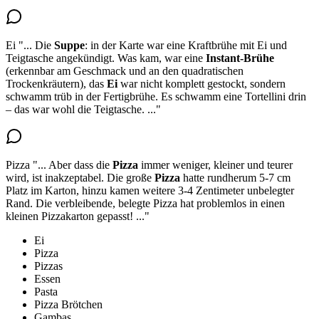
Ei
"...
Die
Suppe
: in der Karte war eine Kraftbrühe mit Ei und
Teigtasche angekündigt. Was kam, war eine
Instant-Brühe
(erkennbar am Geschmack und an den quadratischen
Trockenkräutern),
das
Ei
war nicht komplett gestockt, sondern
schwamm trüb
in der Fertigbrühe. Es schwamm eine Tortellini drin
– das war wohl die Teigtasche.
..."
Pizza
"...
Aber dass die
Pizza
immer weniger, kleiner und teurer
wird, ist inakzeptabel. Die
große
Pizza
hatte rundherum 5-7 cm
Platz
im Karton, hinzu kamen weitere 3-4 Zentimeter unbelegter
Rand. Die verbleibende, belegte Pizza hat problemlos in einen
kleinen Pizzakarton gepasst!
..."
Ei
Pizza
Pizzas
Essen
Pasta
Pizza Brötchen
Gambas