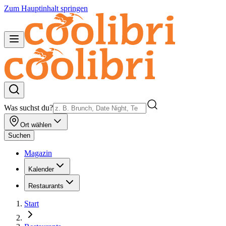
Zum Hauptinhalt springen
Was suchst du?
Ort wählen
Suchen
Magazin
Kalender
Restaurants
Start