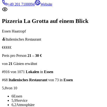
+49 201 7100094
Website
Pizzeria La Grotta
auf einem Blick
Essen Haarzopf
🍝
Italienisches Restaurant
€
€
€
€
€
Preis pro Person
21 – 30 €
von
21
Gästen
erwähnt
#
916
von
1071
Lokalen
in
Essen
#
68
Italienisches Restaurant
von 73
in
Essen
5,8
von 10
6
Essen
5,9
Service
6,2
Atmosphäre