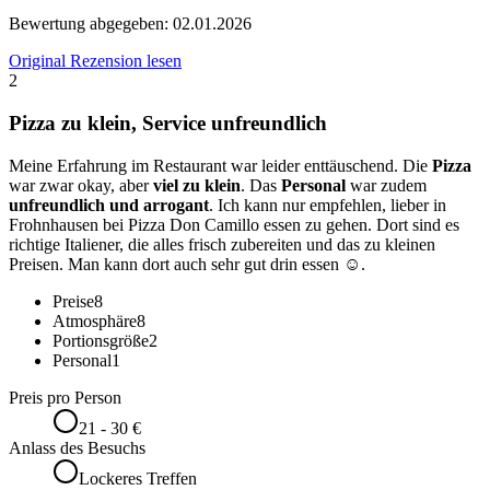
Bewertung abgegeben:
02.01.2026
Original Rezension lesen
2
Pizza zu klein, Service unfreundlich
Meine Erfahrung im Restaurant war leider enttäuschend. Die
Pizza
war zwar okay, aber
viel zu klein
. Das
Personal
war zudem
unfreundlich und arrogant
. Ich kann nur empfehlen, lieber in
Frohnhausen bei Pizza Don Camillo essen zu gehen. Dort sind es
richtige Italiener, die alles frisch zubereiten und das zu kleinen
Preisen. Man kann dort auch sehr gut drin essen ☺️.
Preise
8
Atmosphäre
8
Portionsgröße
2
Personal
1
Preis pro Person
21 - 30 €
Anlass des Besuchs
Lockeres Treffen