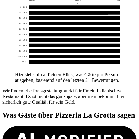
0 Gäste
8 Gäste
15 Gäste
8
1 - 10 €
0
11 - 20 €
13
21 - 30 €
6
31 - 40 €
1
41 - 50 €
1
51 - 60 €
0
61 - 70 €
0
71 - 80 €
0
81 - 90 €
0
91 - 100 €
0
101 € -
0
Hier siehst du auf einen Blick, was Gäste pro Person
ausgeben, basierend auf den letzten 21 Bewertungen.
Wir finden, die Preisgestaltung wirkt fair für ein Italienisches
Restaurant. Es ist nicht das günstigste, aber man bekommt hier
sicherlich gute Qualität für sein Geld.
Was Gäste über
Pizzeria La Grotta
sagen