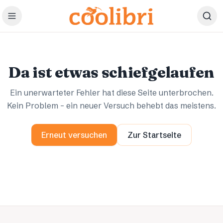
Zum Hauptinhalt springen
Ups.
Ups.
Da ist etwas schiefgelaufen
Ein unerwarteter Fehler hat diese Seite unterbrochen.
Kein Problem – ein neuer Versuch behebt das meistens.
Erneut versuchen
Zur Startseite