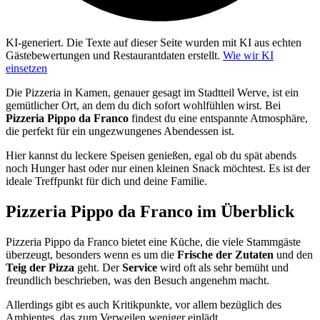
KI-generiert.
Die Texte auf dieser Seite wurden mit KI aus echten
Gästebewertungen und Restaurantdaten erstellt.
Wie wir KI
einsetzen
Die Pizzeria in Kamen, genauer gesagt im Stadtteil Werve, ist ein
gemütlicher Ort, an dem du dich sofort wohlfühlen wirst. Bei
Pizzeria Pippo da Franco
findest du eine entspannte Atmosphäre,
die perfekt für ein ungezwungenes Abendessen ist.
Hier kannst du leckere Speisen genießen, egal ob du spät abends
noch Hunger hast oder nur einen kleinen Snack möchtest. Es ist der
ideale Treffpunkt für dich und deine Familie.
Pizzeria Pippo da Franco
im Überblick
Pizzeria Pippo da Franco bietet eine Küche, die viele Stammgäste
überzeugt, besonders wenn es um die
Frische der Zutaten
und den
Teig der Pizza
geht. Der
Service
wird oft als sehr bemüht und
freundlich beschrieben, was den Besuch angenehm macht.
Allerdings gibt es auch Kritikpunkte, vor allem bezüglich des
Ambientes, das zum Verweilen weniger einlädt.