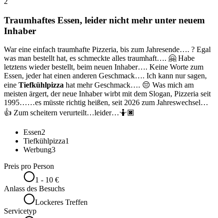
2
Traumhaftes Essen, leider nicht mehr unter neuem
Inhaber
War eine einfach traumhafte Pizzeria, bis zum Jahresende…. ? Egal
was man bestellt hat, es schmeckte alles traumhaft…. 🤗 Habe
letztens wieder bestellt, beim neuen Inhaber…. Keine Worte zum
Essen, jeder hat einen anderen Geschmack…. Ich kann nur sagen,
eine
Tiefkühlpizza
hat mehr Geschmack…. 😔 Was mich am
meisten ärgert, der neue Inhaber wirbt mit dem Slogan, Pizzeria seit
1995……es müsste richtig heißen, seit 2026 zum Jahreswechsel…
👍 Zum scheitern verurteilt…leider…🤷🏿
Essen
2
Tiefkühlpizza
1
Werbung
3
Preis pro Person
1 - 10 €
Anlass des Besuchs
Lockeres Treffen
Servicetyp