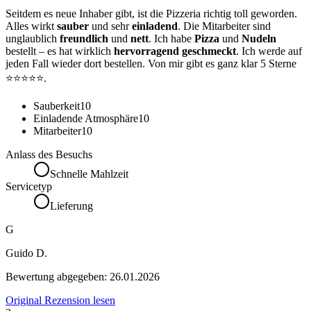
Seitdem es neue Inhaber gibt, ist die Pizzeria richtig toll geworden.
Alles wirkt
sauber
und sehr
einladend
. Die Mitarbeiter sind
unglaublich
freundlich
und
nett
. Ich habe
Pizza
und
Nudeln
bestellt – es hat wirklich
hervorragend geschmeckt
. Ich werde auf
jeden Fall wieder dort bestellen. Von mir gibt es ganz klar 5 Sterne
⭐⭐⭐⭐⭐.
Sauberkeit
10
Einladende Atmosphäre
10
Mitarbeiter
10
Anlass des Besuchs
Schnelle Mahlzeit
Servicetyp
Lieferung
G
Guido D.
Bewertung abgegeben:
26.01.2026
Original Rezension lesen