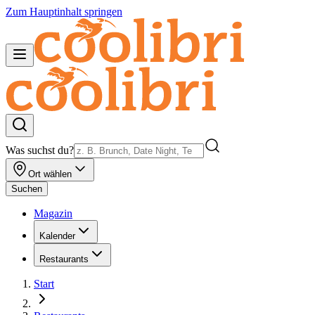
Zum Hauptinhalt springen
Was suchst du?
Ort wählen
Suchen
Magazin
Kalender
Restaurants
Start