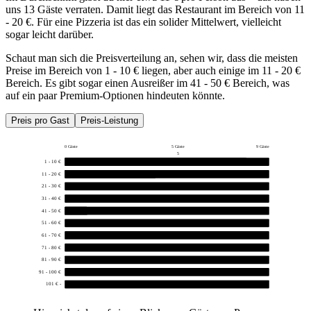
uns 13 Gäste verraten. Damit liegt das Restaurant im Bereich von 11
- 20 €. Für eine Pizzeria ist das ein solider Mittelwert, vielleicht
sogar leicht darüber.
Schaut man sich die Preisverteilung an, sehen wir, dass die meisten
Preise im Bereich von 1 - 10 € liegen, aber auch einige im 11 - 20 €
Bereich. Es gibt sogar einen Ausreißer im 41 - 50 € Bereich, was
auf ein paar Premium-Optionen hindeuten könnte.
Preis pro Gast
Preis-Leistung
0 Gäste
5 Gäste
9 Gäste
5
1 - 10 €
8
11 - 20 €
4
21 - 30 €
0
31 - 40 €
0
41 - 50 €
1
51 - 60 €
0
61 - 70 €
0
71 - 80 €
0
81 - 90 €
0
91 - 100 €
0
101 € -
0