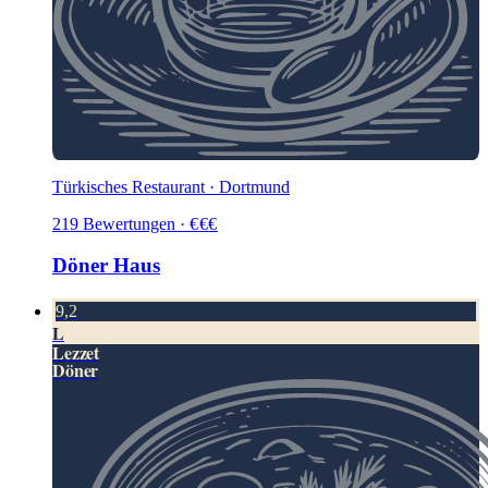
Türkisches Restaurant · Dortmund
219
Bewertungen
·
€
€
€
Döner Haus
9,2
L
Lezzet
Döner