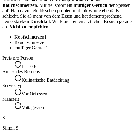
Bauchschmerzen
. Mir fiel sofort ein
muffiger Geruch
der Speisen
auf. Hab davon ein bisschen probiert und mir wurde ebenfalls
schlecht. Sie aß mehr von dem Essen und hat dementsprechend
heute
starken Durchfall
. Wir klären einen ärztlichen Besuch gerade
ab.
Nicht zu empfehlen
.
Kopfschmerzen
1
Bauchschmerzen
1
muffiger Geruch
1
Preis pro Person
1 - 10 €
Anlass des Besuchs
Kulinarische Entdeckung
Servicetyp
Vor Ort essen
Mahlzeit
Mittagessen
S
Simon S.