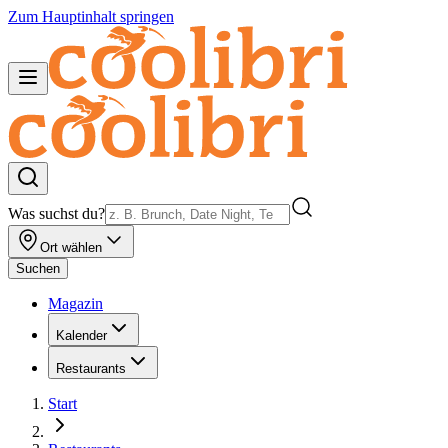
Zum Hauptinhalt springen
Was suchst du?
Ort wählen
Suchen
Magazin
Kalender
Restaurants
Start