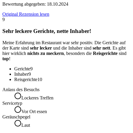
Bewertung abgegeben:
18.10.2024
Original Rezension lesen
9
Sehr leckere Gerichte, nette Inhaber!
Meine Erfahrung im Restaurant war sehr positiv. Die Gerichte auf
der Karte sind
sehr lecker
und die Inhaber sind
sehr nett
. Es gibt
hier wirklich
nichts zu meckern
, besonders die
Reisgerichte
sind
top
!
Gerichte
9
Inhaber
9
Reisgerichte
10
Anlass des Besuchs
Lockeres Treffen
Servicetyp
Vor Ort essen
Geräuschpegel
Laut