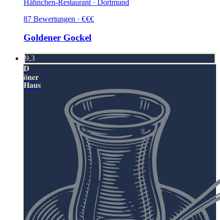
Hähnchen-Restaurant · Dortmund
87
Bewertungen
·
€
€
€
Goldener Gockel
9,3
D
öner
Haus