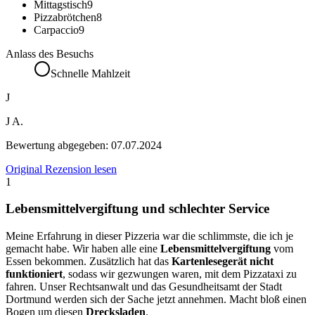
Mittagstisch
9
Pizzabrötchen
8
Carpaccio
9
Anlass des Besuchs
Schnelle Mahlzeit
J
J A.
Bewertung abgegeben:
07.07.2024
Original Rezension lesen
1
Lebensmittelvergiftung und schlechter Service
Meine Erfahrung in dieser Pizzeria war die schlimmste, die ich je
gemacht habe. Wir haben alle eine
Lebensmittelvergiftung
vom
Essen bekommen. Zusätzlich hat das
Kartenlesegerät nicht
funktioniert
, sodass wir gezwungen waren, mit dem Pizzataxi zu
fahren. Unser Rechtsanwalt und das Gesundheitsamt der Stadt
Dortmund werden sich der Sache jetzt annehmen. Macht bloß einen
Bogen um diesen
Drecksladen
.