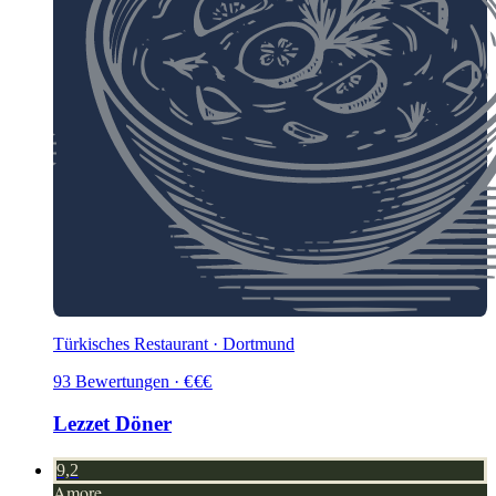
Türkisches Restaurant · Dortmund
93
Bewertungen
·
€
€
€
Lezzet Döner
9,2
Amore