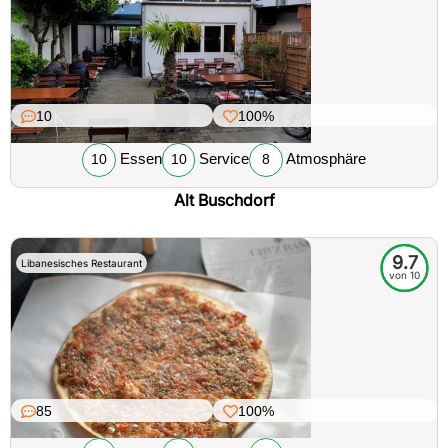
10
100%
Essen
Service
Atmosphäre
10
10
8
Alt Buschdorf
9.7
Libanesisches Restaurant
von 10
85
100%