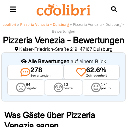
Skip
to
content
coolibri
»
Pizzeria Venezia – Duisburg
»
Pizzeria Venezia – Duisburg –
Bewertungen
Pizzeria Venezia - Bewertungen
Kaiser-Friedrich-Straße 219, 47167 Duisburg
Alle Bewertungen
auf einem Blick
278
62.6%
Bewertungen
Zufriedenheit
94
10
174
negativ
neutral
positiv
Was Gäste über
Pizzeria
Venezia
sagen