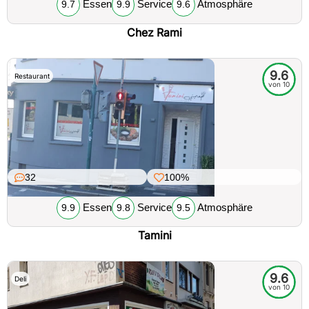
Essen
Service
Atmosphäre
9.7
9.9
9.6
Chez Rami
9.6
Restaurant
von 10
32
100%
Essen
Service
Atmosphäre
9.9
9.8
9.5
Tamini
9.6
Deli
von 10