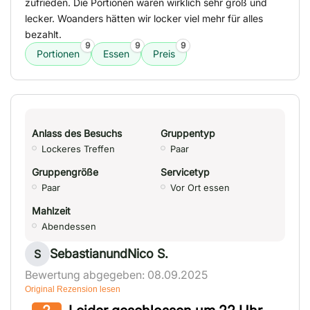
zufrieden. Die Portionen waren wirklich sehr groß und
lecker. Woanders hätten wir locker viel mehr für alles
bezahlt.
9
9
9
Portionen
Essen
Preis
Anlass des Besuchs
Gruppentyp
Lockeres Treffen
Paar
Gruppengröße
Servicetyp
Paar
Vor Ort essen
Mahlzeit
Abendessen
SebastianundNico S.
S
Bewertung abgegeben: 08.09.2025
Original Rezension lesen