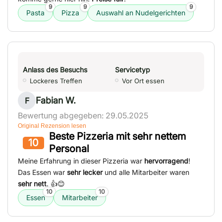
9
9
9
Pasta
Pizza
Auswahl an Nudelgerichten
Anlass des Besuchs
Servicetyp
Lockeres Treffen
Vor Ort essen
Fabian W.
F
Bewertung abgegeben: 29.05.2025
Original Rezension lesen
Beste Pizzeria mit sehr nettem
10
Personal
Meine Erfahrung in dieser Pizzeria war
hervorragend
!
Das Essen war
sehr lecker
und alle Mitarbeiter waren
sehr nett
. 👍😊
10
10
Essen
Mitarbeiter