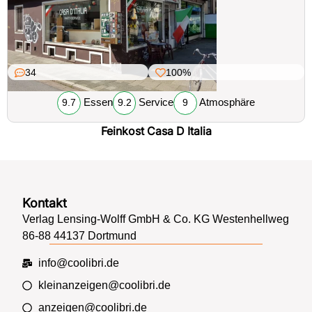
34
100%
Essen
Service
Atmosphäre
9.7
9.2
9
Feinkost Casa D Italia
Kontakt
Verlag Lensing-Wolff GmbH & Co. KG Westenhellweg
86-88 44137 Dortmund
info@coolibri.de
kleinanzeigen@coolibri.de
anzeigen@coolibri.de