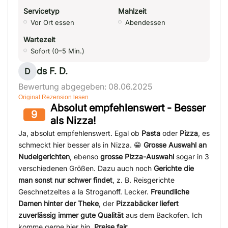
Servicetyp
Mahlzeit
Vor Ort essen
Abendessen
Wartezeit
Sofort (0–5 Min.)
ds F. D.
D
Bewertung abgegeben: 08.06.2025
Original Rezension lesen
Absolut empfehlenswert - Besser
9
als Nizza!
Ja, absolut empfehlenswert. Egal ob
Pasta
oder
Pizza
, es
schmeckt hier besser als in Nizza. 😁
Grosse Auswahl an
Nudelgerichten
, ebenso
grosse Pizza-Auswahl
sogar in 3
verschiedenen Größen. Dazu auch noch
Gerichte die
man sonst nur schwer findet
, z. B. Reisgerichte
Geschnetzeltes a la Stroganoff. Lecker.
Freundliche
Damen hinter der Theke
, der
Pizzabäcker liefert
zuverlässig immer gute Qualität
aus dem Backofen. Ich
komme gerne hier hin.
Preise fair
.