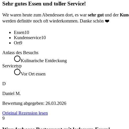
Sehr gutes Essen und toller Service!
Wir waren heute zum Abendessen dort, es war
sehr gut
und der
Kund
werden definitiv noch oft wiederkommen. Danke schön ❤️
Essen
10
Kundenservice
10
Ort
9
Anlass des Besuchs
Kulinarische Entdeckung
Servicetyp
Vor Ort essen
D
Daniel M.
Bewertung abgegeben:
26.03.2026
Original Rezension lesen
9