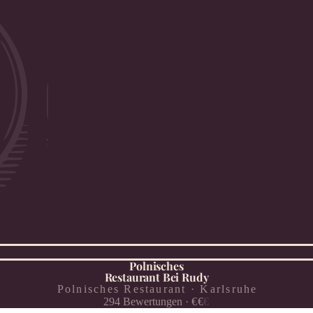
Polnisches
Restaurant Bei Rudy
Polnisches Restaurant · Karlsruhe
294
Bewertungen
·
€
€
€