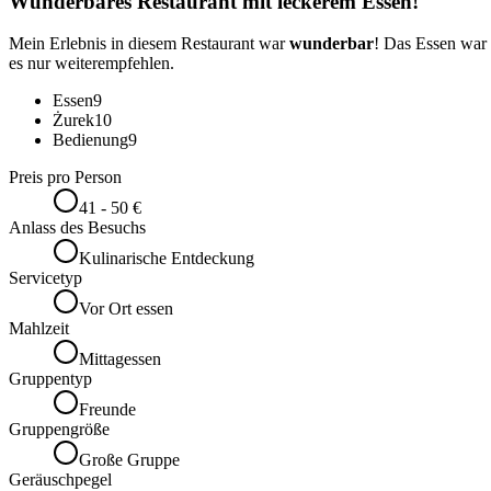
Wunderbares Restaurant mit leckerem Essen!
Mein Erlebnis in diesem Restaurant war
wunderbar
! Das Essen war
es nur weiterempfehlen.
Essen
9
Żurek
10
Bedienung
9
Preis pro Person
41 - 50 €
Anlass des Besuchs
Kulinarische Entdeckung
Servicetyp
Vor Ort essen
Mahlzeit
Mittagessen
Gruppentyp
Freunde
Gruppengröße
Große Gruppe
Geräuschpegel