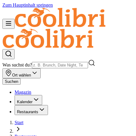
Zum Hauptinhalt springen
Was suchst du?
Ort wählen
Suchen
Magazin
Kalender
Restaurants
Start