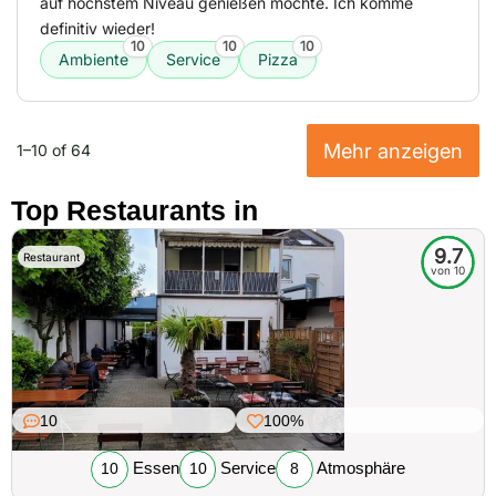
auf höchstem Niveau genießen möchte. Ich komme
definitiv wieder!
10
10
10
Ambiente
Service
Pizza
Mehr anzeigen
1–10 of 64
Top Restaurants in
9.7
Restaurant
von 10
10
100%
Essen
Service
Atmosphäre
10
10
8