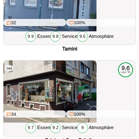
32
100%
Essen
Service
Atmosphäre
9.9
9.8
9.5
Tamini
9.6
Deli
von 10
34
100%
Essen
Service
Atmosphäre
9.7
9.2
9