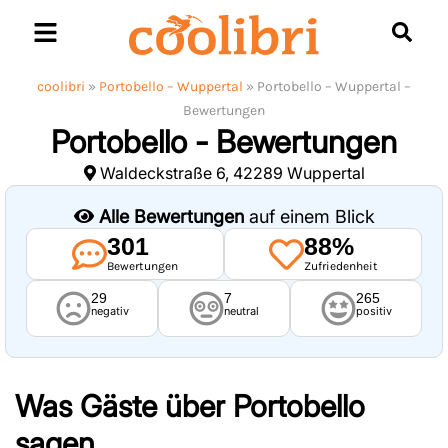
Skip
to
content
coolibri
»
Portobello – Wuppertal
»
Portobello – Wuppertal –
Bewertungen
Portobello - Bewertungen
Waldeckstraße 6, 42289 Wuppertal
Alle Bewertungen
auf einem Blick
301
88%
Bewertungen
Zufriedenheit
29
7
265
negativ
neutral
positiv
Was Gäste über
Portobello
sagen