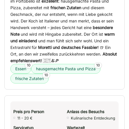
im Portobello ist
exzellent
: hausgemachte Pasta und
Pizza, zubereitet mit
frischen Zutaten
und diesem
Geschmack, der nur entsteht, wenn mit Liebe gekocht
wird. Der Koch ist Italiener und man merkt, dass er sein
Handwerk versteht – jedes Gericht hat eine
besondere
Note
und wird mit Hingabe zubereitet. Der Ort ist
warm
und einladend
und man fühlt sich sehr wohl. Und ein
Extrastrahl für
Moretti und deutsches Fassbier
! 🍺 Ein
Ort, an den wir zweifellos zurückkehren werden.
Absolut
empfehlenswert!
🇮🇹🍝🍕
10
10
Essen
hausgemachte Pasta und Pizza
10
frische Zutaten
Preis pro Person
Anlass des Besuchs
11 - 20 €
Kulinarische Entdeckung
Servicetyp
Wartezeit