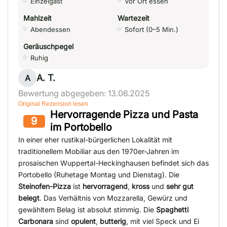
Einzelgast
Vor Ort essen
Mahlzeit
Wartezeit
Abendessen
Sofort (0–5 Min.)
Geräuschpegel
Ruhig
A. T.
A
Bewertung abgegeben: 13.06.2025
Original Rezension lesen
Hervorragende Pizza und Pasta
9
im Portobello
In einer eher rustikal-bürgerlichen Lokalität mit
traditionellem Mobiliar aus den 1970er-Jahren im
prosaischen Wuppertal-Heckinghausen befindet sich das
Portobello (Ruhetage Montag und Dienstag). Die
Steinofen-Pizza
ist
hervorragend
,
kross
und
sehr gut
belegt
. Das Verhältnis von Mozzarella, Gewürz und
gewähltem Belag ist absolut stimmig. Die
Spaghetti
Carbonara
sind
opulent
,
butterig
, mit viel Speck und Ei