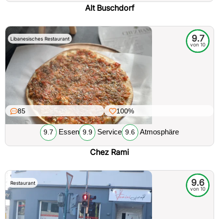
Alt Buschdorf
9.7
Libanesisches Restaurant
von 10
85
100%
Essen
Service
Atmosphäre
9.7
9.9
9.6
Chez Rami
9.6
Restaurant
von 10