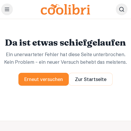
Zum Hauptinhalt springen
Ups.
Ups.
Da ist etwas schiefgelaufen
Ein unerwarteter Fehler hat diese Seite unterbrochen.
Kein Problem – ein neuer Versuch behebt das meistens.
Erneut versuchen
Zur Startseite