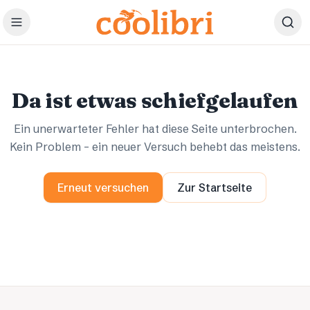
Zum Hauptinhalt springen
Ups.
Ups.
Da ist etwas schiefgelaufen
Ein unerwarteter Fehler hat diese Seite unterbrochen.
Kein Problem – ein neuer Versuch behebt das meistens.
Erneut versuchen
Zur Startseite