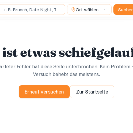
 suchst du?
Ort wählen
Suche
Ups.
Ups.
 ist etwas schiefgelau
rteter Fehler hat diese Seite unterbrochen. Kein Problem 
Versuch behebt das meistens.
Erneut versuchen
Zur Startseite