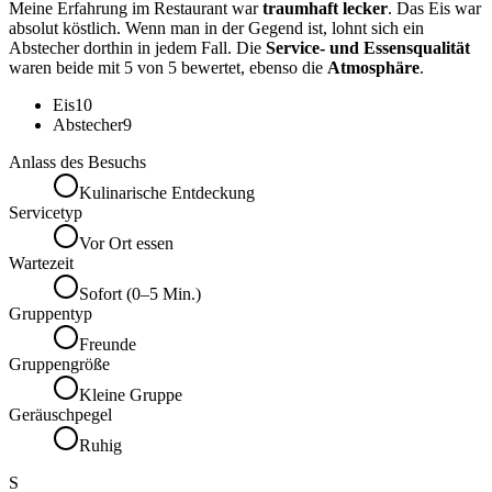
Meine Erfahrung im Restaurant war
traumhaft lecker
. Das Eis war
absolut köstlich. Wenn man in der Gegend ist, lohnt sich ein
Abstecher dorthin in jedem Fall. Die
Service- und Essensqualität
waren beide mit 5 von 5 bewertet, ebenso die
Atmosphäre
.
Eis
10
Abstecher
9
Anlass des Besuchs
Kulinarische Entdeckung
Servicetyp
Vor Ort essen
Wartezeit
Sofort (0–5 Min.)
Gruppentyp
Freunde
Gruppengröße
Kleine Gruppe
Geräuschpegel
Ruhig
S