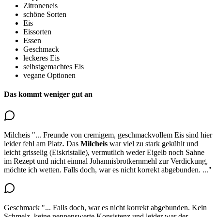
Zitroneneis
schöne Sorten
Eis
Eissorten
Essen
Geschmack
leckeres Eis
selbstgemachtes Eis
vegane Optionen
Das kommt weniger gut an
Milcheis
"...
Freunde von cremigem, geschmackvollem Eis sind hier
leider fehl am Platz. Das
Milcheis
war viel zu stark gekühlt und
leicht grisselig
(Eiskristalle), vermutlich weder Eigelb noch Sahne
im Rezept und nicht einmal Johannisbrotkernmehl zur Verdickung,
möchte ich wetten. Falls doch, war es nicht korrekt abgebunden.
..."
Geschmack
"...
Falls doch, war es nicht korrekt abgebunden. Kein
Schmelz, keine nennenswerte Konsistenz und
leider war der