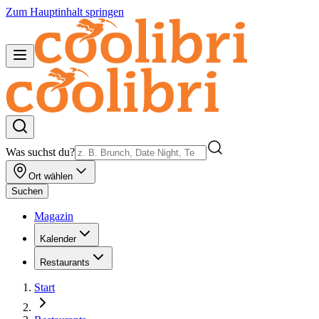
Zum Hauptinhalt springen
Was suchst du?
Ort wählen
Suchen
Magazin
Kalender
Restaurants
Start