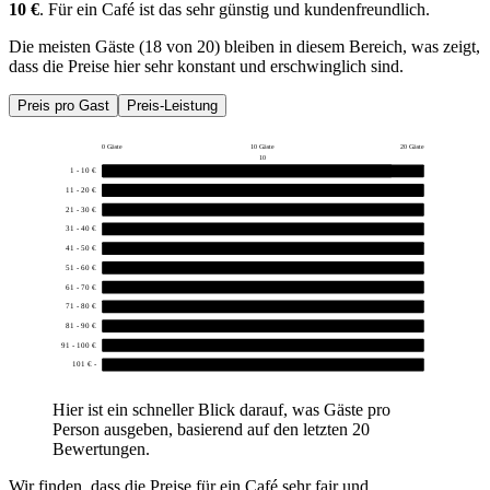
10 €
. Für ein Café ist das sehr günstig und kundenfreundlich.
Die meisten Gäste (18 von 20) bleiben in diesem Bereich, was zeigt,
dass die Preise hier sehr konstant und erschwinglich sind.
Preis pro Gast
Preis-Leistung
0 Gäste
10 Gäste
20 Gäste
10
1 - 10 €
18
11 - 20 €
2
21 - 30 €
0
31 - 40 €
0
41 - 50 €
0
51 - 60 €
0
61 - 70 €
0
71 - 80 €
0
81 - 90 €
0
91 - 100 €
0
101 € -
0
Hier ist ein schneller Blick darauf, was Gäste pro
Person ausgeben, basierend auf den letzten 20
Bewertungen.
Wir finden, dass die Preise für ein Café sehr fair und