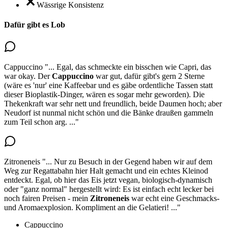
Wässrige Konsistenz
Dafür gibt es Lob
Cappuccino
"...
Egal, das schmeckte ein bisschen wie Capri, das
war okay.
Der
Cappuccino
war gut
, dafür gibt's gern 2 Sterne
(wäre es 'nur' eine Kaffeebar und es gäbe ordentliche Tassen statt
dieser Bioplastik-Dinger, wären es sogar mehr geworden). Die
Thekenkraft war sehr nett und freundlich, beide Daumen hoch; aber
Neudorf ist nunmal nicht schön und die Bänke draußen gammeln
zum Teil schon arg.
..."
Zitroneneis
"...
Nur zu Besuch in der Gegend haben wir auf dem
Weg zur Regattabahn hier Halt gemacht und ein echtes Kleinod
entdeckt. Egal, ob hier das Eis jetzt vegan, biologisch-dynamisch
oder "ganz normal" hergestellt wird: Es ist einfach echt lecker bei
noch fairen Preisen -
mein
Zitroneneis
war echt eine Geschmacks-
und Aromaexplosion
. Kompliment an die Gelatieri!
..."
Cappuccino