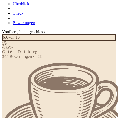
Überblick
|
Check
|
Bewertungen
Vorübergehend geschlossen
6,6
von 10
R
heinEis
Café · Duisburg
345
Bewertungen
·
€
€
€