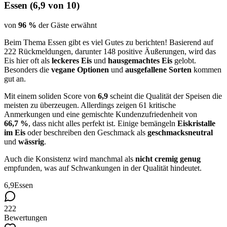
Essen
(
6,9
von 10)
von
96 %
der Gäste erwähnt
Beim Thema Essen gibt es viel Gutes zu berichten! Basierend auf
222 Rückmeldungen, darunter 148 positive Äußerungen, wird das
Eis hier oft als
leckeres Eis
und
hausgemachtes Eis
gelobt.
Besonders die
vegane Optionen
und
ausgefallene Sorten
kommen
gut an.
Mit einem soliden Score von
6,9
scheint die Qualität der Speisen die
meisten zu überzeugen. Allerdings zeigen 61 kritische
Anmerkungen und eine gemischte Kundenzufriedenheit von
66,7 %
, dass nicht alles perfekt ist. Einige bemängeln
Eiskristalle
im Eis
oder beschreiben den Geschmack als
geschmacksneutral
und
wässrig
.
Auch die Konsistenz wird manchmal als
nicht cremig genug
empfunden, was auf Schwankungen in der Qualität hindeutet.
6,9
Essen
222
Bewertungen