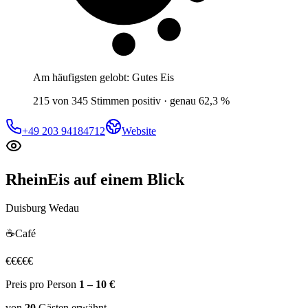
Am häufigsten gelobt:
Gutes Eis
215 von 345 Stimmen positiv · genau 62,3 %
+49 203 94184712
Website
RheinEis
auf einem Blick
Duisburg Wedau
☕
Café
€
€
€
€
€
Preis pro Person
1 – 10 €
von
20
Gästen
erwähnt