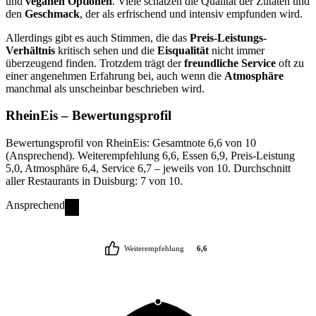
und
veganen Optionen
. Viele schätzen die Qualität der Zutaten und
den
Geschmack
, der als erfrischend und intensiv empfunden wird.
Allerdings gibt es auch Stimmen, die das
Preis-Leistungs-
Verhältnis
kritisch sehen und die
Eisqualität
nicht immer
überzeugend finden. Trotzdem trägt der
freundliche Service
oft zu
einer angenehmen Erfahrung bei, auch wenn die
Atmosphäre
manchmal als unscheinbar beschrieben wird.
RheinEis
– Bewertungsprofil
Bewertungsprofil von RheinEis: Gesamtnote 6,6 von 10
(Ansprechend). Weiterempfehlung 6,6, Essen 6,9, Preis-Leistung
5,0, Atmosphäre 6,4, Service 6,7 – jeweils von 10. Durchschnitt
aller Restaurants in Duisburg: 7 von 10.
Ansprechend
Weiterempfehlung
6,6