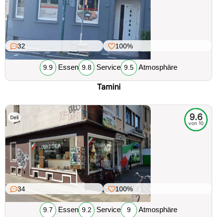
32
100%
Essen
Service
Atmosphäre
9.9
9.8
9.5
Tamini
9.6
Deli
von 10
34
100%
Essen
Service
Atmosphäre
9.7
9.2
9