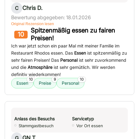
Chris D.
C
Bewertung abgegeben: 18.01.2026
Original Rezension lesen
Spitzenmäßig essen zu fairen
10
Preisen!
Ich war jetzt schon ein paar Mal mit meiner Familie im
Restaurant Rhodos essen. Das
Essen
ist spitzenmäßig zu
sehr fairen Preisen! Das
Personal
ist sehr zuvorkommend
und die
Atmosphäre
ist sehr gemütlich. Wir werden
definitiv wiederkommen!
10
9
10
Essen
Preise
Personal
Anlass des Besuchs
Servicetyp
Stammgastbesuch
Vor Ort essen
GN T.
G