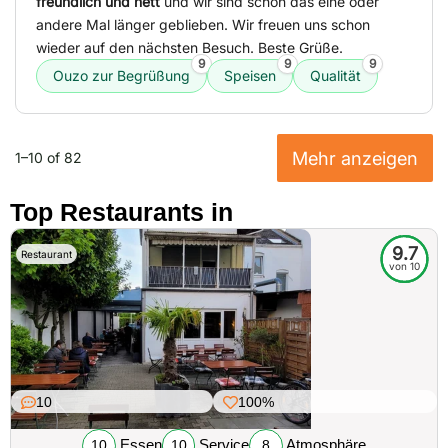
freundlich und nett
und wir sind schon das eine oder
andere Mal länger geblieben. Wir freuen uns schon
wieder auf den nächsten Besuch. Beste Grüße.
9
9
9
Ouzo zur Begrüßung
Speisen
Qualität
Mehr anzeigen
1–10 of 82
Top Restaurants in
9.7
Restaurant
von 10
10
100%
Essen
Service
Atmosphäre
10
10
8