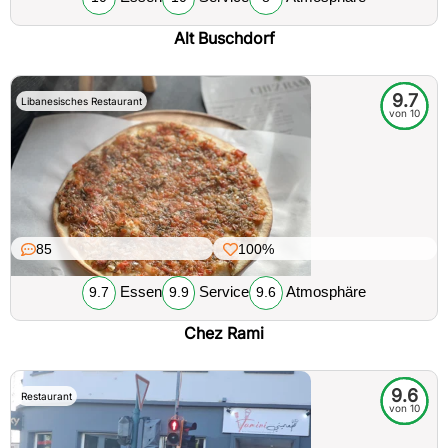
Alt Buschdorf
9.7
Libanesisches Restaurant
von 10
85
100%
Essen
Service
Atmosphäre
9.7
9.9
9.6
Chez Rami
9.6
Restaurant
von 10