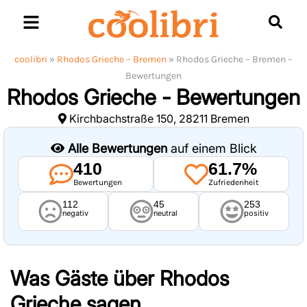
Skip
to
content
coolibri
»
Rhodos Grieche – Bremen
»
Rhodos Grieche – Bremen –
Bewertungen
Rhodos Grieche - Bewertungen
Kirchbachstraße 150, 28211 Bremen
Alle Bewertungen
auf einem Blick
410
61.7%
Bewertungen
Zufriedenheit
112
45
253
negativ
neutral
positiv
Was Gäste über
Rhodos
Grieche
sagen