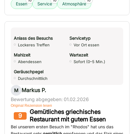
10
10
10
Essen
Service
Atmosphäre
Anlass des Besuchs
Servicetyp
Lockeres Treffen
Vor Ort essen
Mahlzeit
Wartezeit
Abendessen
Sofort (0–5 Min.)
Geräuschpegel
Durchschnittlich
Markus P.
M
Bewertung abgegeben: 01.02.2026
Original Rezension lesen
Gemütliches griechisches
9
Restaurant mit gutem Essen
Bei unserem ersten Besuch im "Rhodos" hat uns das
Restaurant sehr
gemütlich
empfangen und das Flair eines