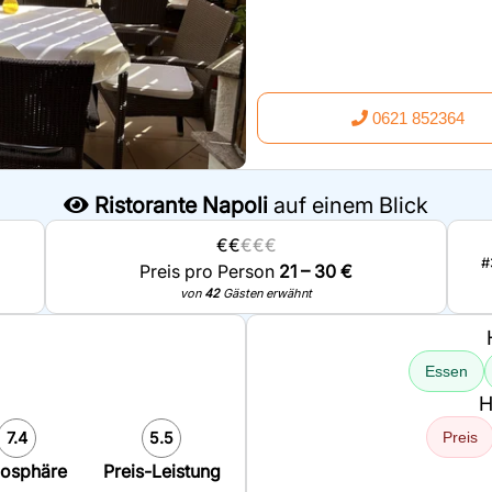
0621 852364
Ristorante Napoli
auf einem Blick
€€
€€€
#
Preis pro Person
21 – 30 €
von
42
Gästen erwähnt
Essen
H
7.4
5.5
Preis
osphäre
Preis-Leistung