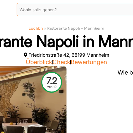
coolibri
»
Ristorante Napoli – Mannheim
rante Napoli in Ma
Friedrichstraße 42, 68199 Mannheim
Überblick
Check
Bewertungen
Wie b
7.2
von 10