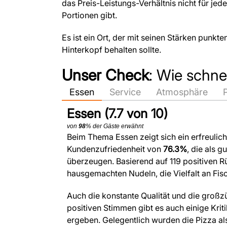
das Preis-Leistungs-Verhältnis nicht für jede
Portionen gibt.
Es ist ein Ort, der mit seinen Stärken punk
Hinterkopf behalten sollte.
Unser Check
: Wie schne
Essen
Service
Atmosphäre
Essen (7.7 von 10)
von
98
% der Gäste erwähnt
Beim Thema Essen zeigt sich ein erfreulic
Kundenzufriedenheit von
76.3%
, die als g
überzeugen. Basierend auf 119 positiven 
hausgemachten Nudeln, die Vielfalt an Fis
Auch die konstante Qualität und die großzü
positiven Stimmen gibt es auch einige Kri
ergeben. Gelegentlich wurden die Pizza a