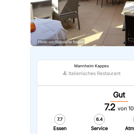
Photo von Ristorante Napoli
Mannheim Kappes
🍝
Italienisches Restaurant
Gut
7.2
von 10
7.7
6.4
Essen
Service
Atm