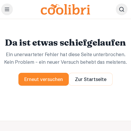
Zum Hauptinhalt springen
Ups.
Ups.
Da ist etwas schiefgelaufen
Ein unerwarteter Fehler hat diese Seite unterbrochen.
Kein Problem – ein neuer Versuch behebt das meistens.
Erneut versuchen
Zur Startseite