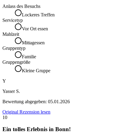
Anlass des Besuchs
Lockeres Treffen
Servicetyp
Vor Ort essen
Mahlzeit
Mittagessen
Gruppentyp
Familie
Gruppengröße
Kleine Gruppe
Y
Yasser S.
Bewertung abgegeben:
05.01.2026
Original Rezension lesen
10
Ein tolles Erlebnis in Bonn!