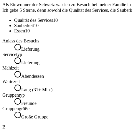
Als Einwohner der Schweiz war ich zu Besuch bei meiner Familie in B
Ich gebe 5 Sterne, denn sowohl die Qualität des Services, die Sauber
Qualität des Services
10
Sauberkeit
10
Essen
10
Anlass des Besuchs
Lieferung
Servicetyp
Lieferung
Mahlzeit
Abendessen
Wartezeit
Lang (31+ Min.)
Gruppentyp
Freunde
Gruppengröße
Große Gruppe
B