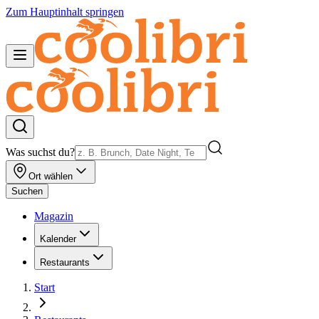
Zum Hauptinhalt springen
Was suchst du?
Ort wählen
Suchen
Magazin
Kalender
Restaurants
Start