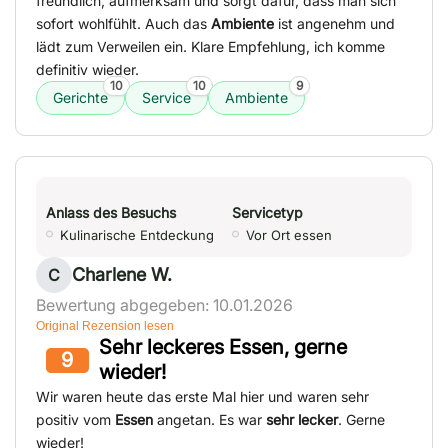
freundlich, aufmerksam und sorgt dafür, dass man sich
sofort wohlfühlt. Auch das
Ambiente
ist angenehm und
lädt zum Verweilen ein. Klare Empfehlung, ich komme
definitiv wieder.
10
10
9
Gerichte
Service
Ambiente
Anlass des Besuchs
Servicetyp
Kulinarische Entdeckung
Vor Ort essen
Charlene W.
C
Bewertung abgegeben: 10.01.2026
Original Rezension lesen
Sehr leckeres Essen, gerne
9
wieder!
Wir waren heute das erste Mal hier und waren sehr
positiv vom
Essen
angetan. Es war
sehr lecker
. Gerne
wieder!