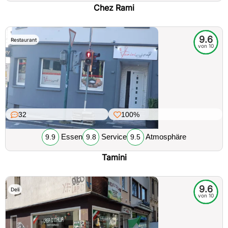
Chez Rami
9.6
Restaurant
von 10
32
100%
Essen
Service
Atmosphäre
9.9
9.8
9.5
Tamini
9.6
Deli
von 10