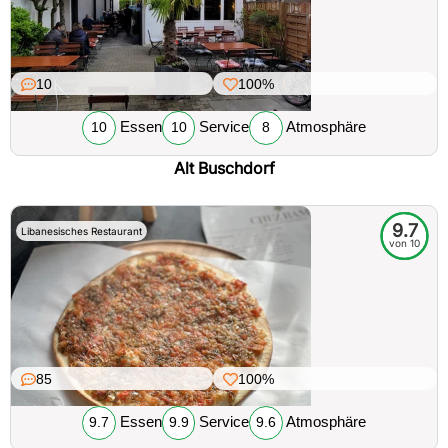
10
100%
Essen
Service
Atmosphäre
10
10
8
Alt Buschdorf
9.7
Libanesisches Restaurant
von 10
85
100%
Essen
Service
Atmosphäre
9.7
9.9
9.6