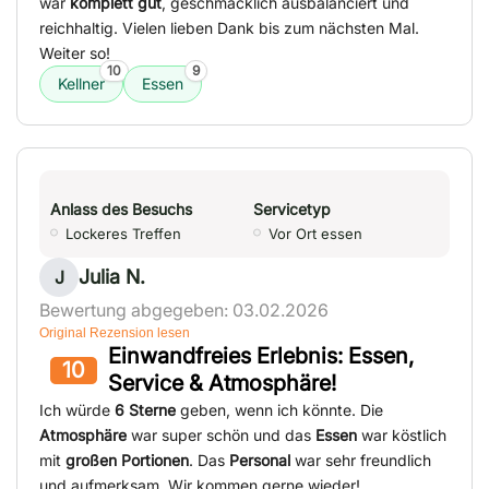
war
komplett gut
, geschmacklich ausbalanciert und
reichhaltig. Vielen lieben Dank bis zum nächsten Mal.
Weiter so!
10
9
Kellner
Essen
Anlass des Besuchs
Servicetyp
Lockeres Treffen
Vor Ort essen
Julia N.
J
Bewertung abgegeben: 03.02.2026
Original Rezension lesen
Einwandfreies Erlebnis: Essen,
10
Service & Atmosphäre!
Ich würde
6 Sterne
geben, wenn ich könnte. Die
Atmosphäre
war super schön und das
Essen
war köstlich
mit
großen Portionen
. Das
Personal
war sehr freundlich
und aufmerksam. Wir kommen gerne wieder!