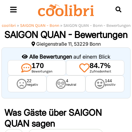
Skip
to
content
coolibri
»
SAIGON QUAN – Bonn
»
SAIGON QUAN – Bonn – Bewertungen
SAIGON QUAN - Bewertungen
Gielgenstraße 11, 53229 Bonn
Alle Bewertungen
auf einem Blick
170
84.7%
Bewertungen
Zufriedenheit
22
4
144
negativ
neutral
positiv
Was Gäste über
SAIGON
QUAN
sagen