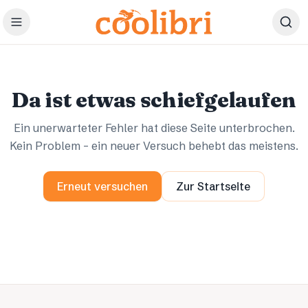
Zum Hauptinhalt springen
Ups.
Ups.
Da ist etwas schiefgelaufen
Ein unerwarteter Fehler hat diese Seite unterbrochen.
Kein Problem – ein neuer Versuch behebt das meistens.
Erneut versuchen
Zur Startseite