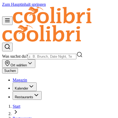
Zum Hauptinhalt springen
Was suchst du?
Ort wählen
Suchen
Magazin
Kalender
Restaurants
Start