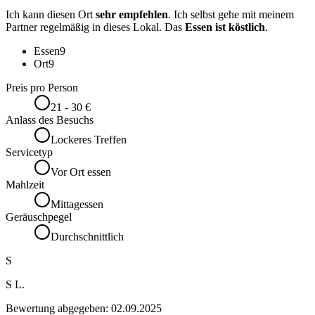
Ich kann diesen Ort
sehr empfehlen
. Ich selbst gehe mit meinem
Partner regelmäßig in dieses Lokal. Das
Essen ist köstlich
.
Essen
9
Ort
9
Preis pro Person
21 - 30 €
Anlass des Besuchs
Lockeres Treffen
Servicetyp
Vor Ort essen
Mahlzeit
Mittagessen
Geräuschpegel
Durchschnittlich
S
S L.
Bewertung abgegeben:
02.09.2025