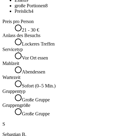
Essen
9
große Portionen
8
Preislich
4
Preis pro Person
21 - 30 €
Anlass des Besuchs
Lockeres Treffen
Servicetyp
Vor Ort essen
Mahlzeit
Abendessen
Wartezeit
Sofort (0–5 Min.)
Gruppentyp
Große Gruppe
Gruppengröße
Große Gruppe
S
Sebastian B.