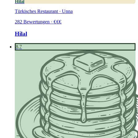
Hilal
Türkisches Restaurant · Unna
282
Bewertungen
·
€
€
€
Hilal
8,7