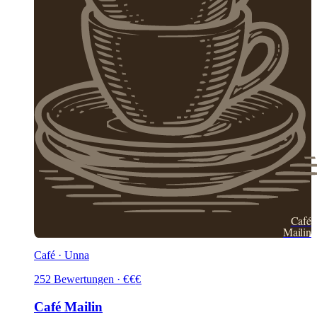
Café
Mailin
Café · Unna
252
Bewertungen
·
€
€
€
Café Mailin