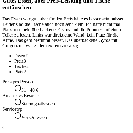
Gutes Essen, aber Preis-Leistung und Tische
enttäuschen
Das Essen war gut, aber für den Preis hätte es besser sein müssen.
Leider sind die Tische auch noch sehr klein. Ich hatte nicht mal
Platz, mir mein überbackenes Gyros und die Pommes auf einen
Teller zu legen. Links war direkt eine Wand, kein Platz für die
Arme. Das geht bestimmt besser. Das überbackene Gyros mit
Gorgonzola war zudem extrem zu salzig.
Essen
7
Preis
3
Tische
2
Platz
2
Preis pro Person
31 - 40 €
Anlass des Besuchs
Stammgastbesuch
Servicetyp
Vor Ort essen
C