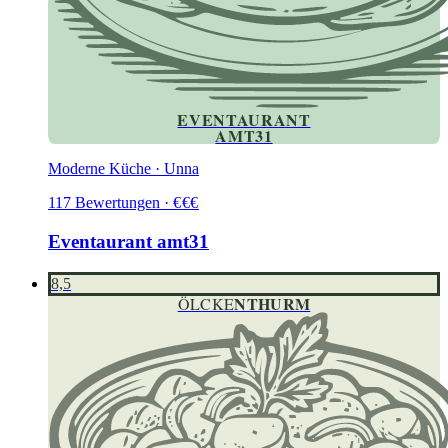
EVENTAURANT
AMT31
Moderne Küche · Unna
117
Bewertungen
·
€
€
€
Eventaurant amt31
8,5
NTHURM
ÖLCKE