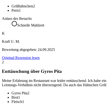
Grillhähnchen
2
Preis
1
Anlass des Besuchs
Schnelle Mahlzeit
K
Kraft U. M.
Bewertung abgegeben:
24.09.2025
Original Rezension lesen
2
Enttäuschung über Gyros Pita
Meine Erfahrung im Restaurant war leider enttäuschend. Ich habe ei
Leistungs-Verhältnis nicht überzeugend. Da auch das Hähnchen Grill
Gyros Pita
2
Brot
1
Fleisch
1