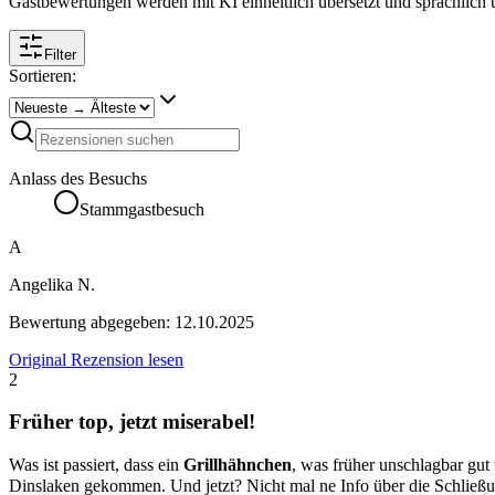
Gastbewertungen werden mit KI einheitlich übersetzt und sprachlich üb
Filter
Sortieren:
Anlass des Besuchs
Stammgastbesuch
A
Angelika N.
Bewertung abgegeben:
12.10.2025
Original Rezension lesen
2
Früher top, jetzt miserabel!
Was ist passiert, dass ein
Grillhähnchen
, was früher unschlagbar gut
Dinslaken gekommen. Und jetzt? Nicht mal ne Info über die Schließ