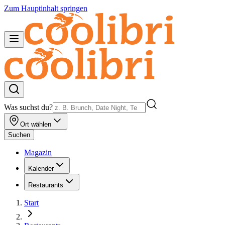
Zum Hauptinhalt springen
Was suchst du?
Ort wählen
Suchen
Magazin
Kalender
Restaurants
Start