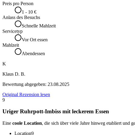
Preis pro Person
1 - 10 €
Anlass des Besuchs
Schnelle Mahlzeit
Servicetyp
Vor Ort essen
Mahlzeit
Abendessen
K
Klaus D. B.
Bewertung abgegeben:
23.08.2025
Original Rezension lesen
9
Uriger Ruhrpott-Imbiss mit leckerem Essen
Eine
coole Location
, die sich über viele Jahre hinweg etabliert und 
Location
9