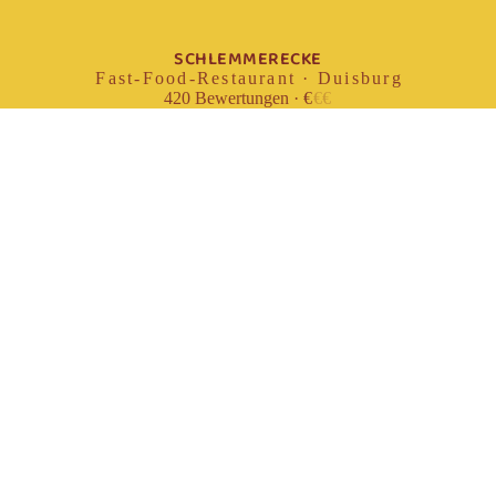
SCHLEMMERECKE
Fast-Food-Restaurant · Duisburg
420
Bewertungen
·
€
€
€