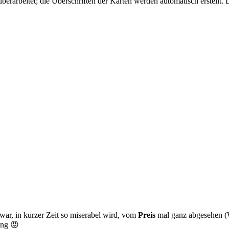
erarbeitet; die Überschriften der Karten werden automatisch erstellt. D
 war, in kurzer Zeit so miserabel wird, vom
Preis
mal ganz abgesehen (W
ung 😡