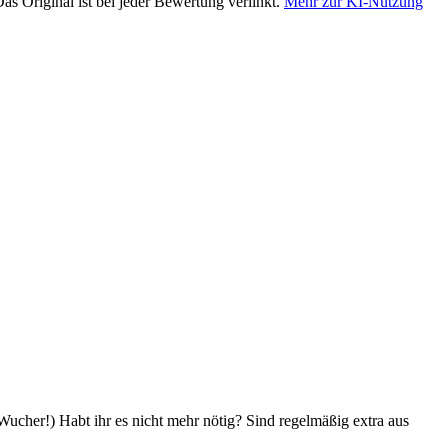
as Original ist bei jeder Bewertung verlinkt.
Mehr zur KI-Nutzung
ucher!) Habt ihr es nicht mehr nötig? Sind regelmäßig extra aus