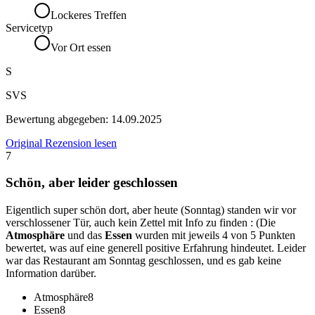
Lockeres Treffen
Servicetyp
Vor Ort essen
S
SVS
Bewertung abgegeben:
14.09.2025
Original Rezension lesen
7
Schön, aber leider geschlossen
Eigentlich super schön dort, aber heute (Sonntag) standen wir vor
verschlossener Tür, auch kein Zettel mit Info zu finden : (Die
Atmosphäre
und das
Essen
wurden mit jeweils 4 von 5 Punkten
bewertet, was auf eine generell positive Erfahrung hindeutet. Leider
war das Restaurant am Sonntag geschlossen, und es gab keine
Information darüber.
Atmosphäre
8
Essen
8