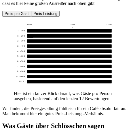
dass es hier keine großen Ausreißer nach oben gibt.
Preis pro Gast
Preis-Leistung
0 Gäste
7 Gäste
13 Gäste
7
1 - 10 €
11
11 - 20 €
1
21 - 30 €
0
31 - 40 €
0
41 - 50 €
0
51 - 60 €
0
61 - 70 €
0
71 - 80 €
0
81 - 90 €
0
91 - 100 €
0
101 € -
0
Hier ist ein kurzer Blick darauf, was Gäste pro Person
ausgeben, basierend auf den letzten 12 Bewertungen.
Wir finden, die Preisgestaltung fühlt sich für ein Café absolut fair an.
Man bekommt hier ein gutes Preis-Leistungs-Verhältnis.
Was Gäste über
Schlösschen
sagen