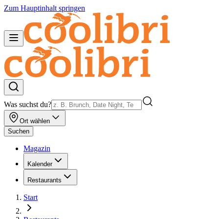
Zum Hauptinhalt springen
Was suchst du?
Ort wählen
Suchen
Magazin
Kalender
Restaurants
Start