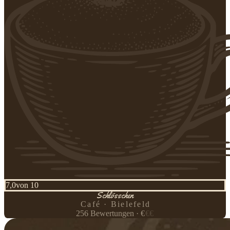
7,0
von 10
Schlösschen
Café · Bielefeld
256
Bewertungen
·
€
€
€