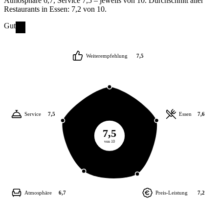
Atmosphäre 6,7, Service 7,5 – jeweils von 10. Durchschnitt aller
Restaurants in Essen: 7,2 von 10.
Gut
Weiterempfehlung
7,5
Service
7,5
Essen
7,6
7,5
von 10
Atmosphäre
6,7
Preis-Leistung
7,2