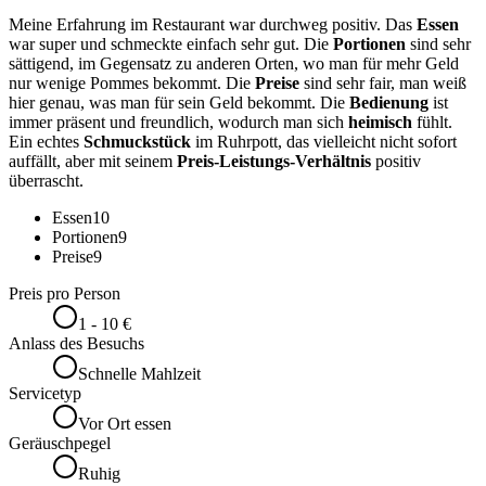
Meine Erfahrung im Restaurant war durchweg positiv. Das
Essen
war super und schmeckte einfach sehr gut. Die
Portionen
sind sehr
sättigend, im Gegensatz zu anderen Orten, wo man für mehr Geld
nur wenige Pommes bekommt. Die
Preise
sind sehr fair, man weiß
hier genau, was man für sein Geld bekommt. Die
Bedienung
ist
immer präsent und freundlich, wodurch man sich
heimisch
fühlt.
Ein echtes
Schmuckstück
im Ruhrpott, das vielleicht nicht sofort
auffällt, aber mit seinem
Preis-Leistungs-Verhältnis
positiv
überrascht.
Essen
10
Portionen
9
Preise
9
Preis pro Person
1 - 10 €
Anlass des Besuchs
Schnelle Mahlzeit
Servicetyp
Vor Ort essen
Geräuschpegel
Ruhig