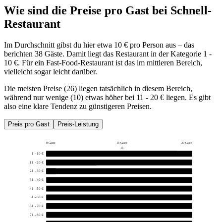
Wie sind die Preise pro Gast bei
Schnell-
Restaurant
Im Durchschnitt gibst du hier etwa 10 € pro Person aus – das
berichten 38 Gäste. Damit liegt das Restaurant in der Kategorie 1 -
10 €. Für ein Fast-Food-Restaurant ist das im mittleren Bereich,
vielleicht sogar leicht darüber.
Die meisten Preise (26) liegen tatsächlich in diesem Bereich,
während nur wenige (10) etwas höher bei 11 - 20 € liegen. Es gibt
also eine klare Tendenz zu günstigeren Preisen.
Preis pro Gast
Preis-Leistung
0 Gäste
15 Gäste
29 Gäste
15
1 - 10 €
26
11 - 20 €
10
21 - 30 €
2
31 - 40 €
0
41 - 50 €
0
51 - 60 €
0
61 - 70 €
0
71 - 80 €
0