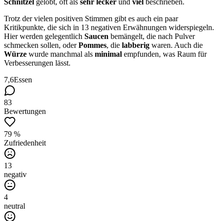
Schnitzel
gelobt, oft als
sehr lecker
und
viel
beschrieben.
Trotz der vielen positiven Stimmen gibt es auch ein paar
Kritikpunkte, die sich in 13 negativen Erwähnungen widerspiegeln.
Hier werden gelegentlich
Saucen
bemängelt, die nach Pulver
schmecken sollen, oder
Pommes
, die
labberig
waren. Auch die
Würze
wurde manchmal als
minimal
empfunden, was Raum für
Verbesserungen lässt.
7,6
Essen
83
Bewertungen
79 %
Zufriedenheit
13
negativ
4
neutral