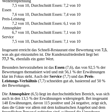
Weiterempfehlung
7,5
von 10
, Durchschnitt Essen: 7,2 von 10
Essen
7,6
von 10
, Durchschnitt Essen: 7,4 von 10
Preis-Leistung
7,2
von 10
, Durchschnitt Essen: 6,1 von 10
Atmosphäre
6,7
von 10
, Durchschnitt Essen: 7,1 von 10
Service
7,5
von 10
, Durchschnitt Essen: 7,1 von 10
Insgesamt erreicht das Schnell-Restaurant eine Bewertung von
7,5
,
was als gut einzustufen ist. Die Kundenzufriedenheit liegt bei
77,7 %
, ebenfalls ein guter Wert.
Besonders hervorzuheben ist das
Essen
(7,6), das von 92,5 % der
Bewertungen thematisiert wird und mit 56,1 % der Erwähnungen
klar im Fokus steht. Auch der
Service
(7,7) und das
Preis-
Leistungs-Verhältnis
(7,7) schneiden gut ab, basierend auf 50 %
der Bewertungen.
Die
Atmosphäre
(6,5) liegt im durchschnittlichen Bereich, was sich
auch in den 13,5 % der Erwähnungen widerspiegelt. Bei insgesamt
148 Erwähnungen, davon 115 positive und 24 negative, zeigt sich,
dass die Gäste vor allem mit dem kulinarischen Angebot und dem
freundlichen Personal zufrieden sind, während die Umgebung