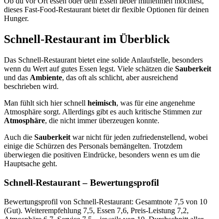
Ob du vor Ort essen oder dein Essen lieber mitnehmen möchtest,
dieses Fast-Food-Restaurant bietet dir flexible Optionen für deinen
Hunger.
Schnell-Restaurant
im Überblick
Das Schnell-Restaurant bietet eine solide Anlaufstelle, besonders
wenn du Wert auf gutes Essen legst. Viele schätzen die
Sauberkeit
und das
Ambiente
, das oft als schlicht, aber ausreichend
beschrieben wird.
Man fühlt sich hier schnell
heimisch
, was für eine angenehme
Atmosphäre sorgt. Allerdings gibt es auch kritische Stimmen zur
Atmosphäre
, die nicht immer überzeugen konnte.
Auch die
Sauberkeit
war nicht für jeden zufriedenstellend, wobei
einige die Schürzen des Personals bemängelten. Trotzdem
überwiegen die positiven Eindrücke, besonders wenn es um die
Hauptsache geht.
Schnell-Restaurant
– Bewertungsprofil
Bewertungsprofil von Schnell-Restaurant: Gesamtnote 7,5 von 10
(Gut). Weiterempfehlung 7,5, Essen 7,6, Preis-Leistung 7,2,