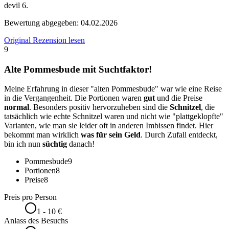
devil 6.
Bewertung abgegeben:
04.02.2026
Original Rezension lesen
9
Alte Pommesbude mit Suchtfaktor!
Meine Erfahrung in dieser "alten Pommesbude" war wie eine Reise
in die Vergangenheit. Die Portionen waren
gut
und die Preise
normal
. Besonders positiv hervorzuheben sind die
Schnitzel
, die
tatsächlich wie echte Schnitzel waren und nicht wie "plattgeklopfte"
Varianten, wie man sie leider oft in anderen Imbissen findet. Hier
bekommt man wirklich
was für sein Geld
. Durch Zufall entdeckt,
bin ich nun
süchtig
danach!
Pommesbude
9
Portionen
8
Preise
8
Preis pro Person
1 - 10 €
Anlass des Besuchs