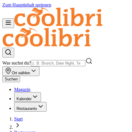
Zum Hauptinhalt springen
Was suchst du?
Ort wählen
Suchen
Magazin
Kalender
Restaurants
Start