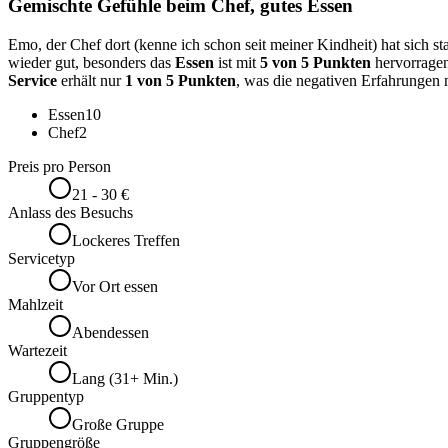
Gemischte Gefühle beim Chef, gutes Essen
Emo, der Chef dort (kenne ich schon seit meiner Kindheit) hat sich sta
wieder gut, besonders das
Essen
ist mit
5 von 5 Punkten
hervorrage
Service
erhält nur
1 von 5 Punkten
, was die negativen Erfahrungen 
Essen
10
Chef
2
Preis pro Person
21 - 30 €
Anlass des Besuchs
Lockeres Treffen
Servicetyp
Vor Ort essen
Mahlzeit
Abendessen
Wartezeit
Lang (31+ Min.)
Gruppentyp
Große Gruppe
Gruppengröße