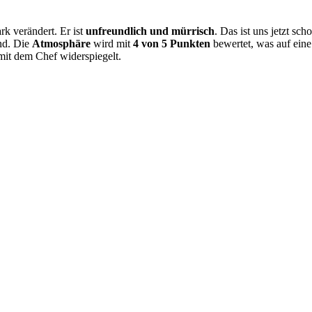
rk verändert. Er ist
unfreundlich und mürrisch
. Das ist uns jetzt sc
nd. Die
Atmosphäre
wird mit
4 von 5 Punkten
bewertet, was auf ein
mit dem Chef widerspiegelt.