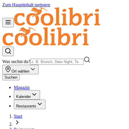
Zum Hauptinhalt springen
Was suchst du?
Ort wählen
Suchen
Magazin
Kalender
Restaurants
Start