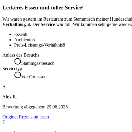
Leckeres Essen und toller Service!
Wir waren gestern im Restaurant zum Stammtisch meiner Hundeschul
Verhältnis
gut. Der
Service
war toll. Wir kommen sehr gerne wieder.
Essen
9
Ambiente
8
Preis-Leistungs-Verhältnis
8
Anlass des Besuchs
Stammgastbesuch
Servicetyp
Vor Ort essen
A
Alex R.
Bewertung abgegeben:
29.06.2025
Original Rezension lesen
7