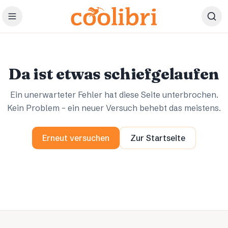
Zum Hauptinhalt springen
Ups.
Ups.
Da ist etwas schiefgelaufen
Ein unerwarteter Fehler hat diese Seite unterbrochen.
Kein Problem – ein neuer Versuch behebt das meistens.
Erneut versuchen
Zur Startseite