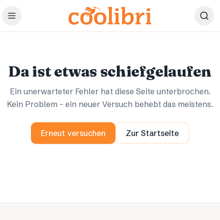
Zum Hauptinhalt springen
Ups.
Ups.
Da ist etwas schiefgelaufen
Ein unerwarteter Fehler hat diese Seite unterbrochen.
Kein Problem – ein neuer Versuch behebt das meistens.
Erneut versuchen
Zur Startseite