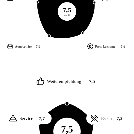
7,5
von 10
Atmosphäre
7,6
Preis-Leistung
6,6
Weiterempfehlung
7,5
Service
7,7
Essen
7,2
7,5