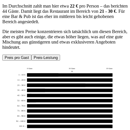
Im Durchschnitt zahlt man hier etwa
22 €
pro Person – das berichten
44 Gäste. Damit liegt das Restaurant im Bereich von
21 - 30 €
. Für
eine Bar & Pub ist das eher im mittleren bis leicht gehobenen
Bereich angesiedelt.
Die meisten Preise konzentrieren sich tatsächlich um diesen Bereich,
aber es gibt auch einige, die etwas höher liegen, was auf eine gute
Mischung aus günstigeren und etwas exklusiveren Angeboten
hindeutet.
Preis pro Gast
Preis-Leistung
0 Gäste
10 Gäste
19 Gäste
10
1 - 10 €
7
11 - 20 €
17
21 - 30 €
13
31 - 40 €
4
41 - 50 €
1
51 - 60 €
2
61 - 70 €
0
71 - 80 €
0
81 - 90 €
0
91 - 100 €
0
101 € -
0