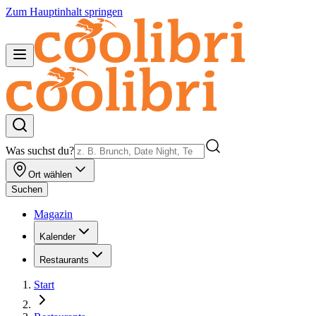
Zum Hauptinhalt springen
Was suchst du?
Ort wählen
Suchen
Magazin
Kalender
Restaurants
Start