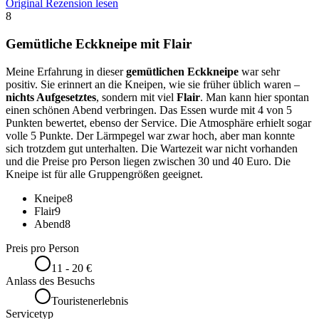
Original Rezension lesen
8
Gemütliche Eckkneipe mit Flair
Meine Erfahrung in dieser
gemütlichen Eckkneipe
war sehr
positiv. Sie erinnert an die Kneipen, wie sie früher üblich waren –
nichts Aufgesetztes
, sondern mit viel
Flair
. Man kann hier spontan
einen schönen Abend verbringen. Das Essen wurde mit 4 von 5
Punkten bewertet, ebenso der Service. Die Atmosphäre erhielt sogar
volle 5 Punkte. Der Lärmpegel war zwar hoch, aber man konnte
sich trotzdem gut unterhalten. Die Wartezeit war nicht vorhanden
und die Preise pro Person liegen zwischen 30 und 40 Euro. Die
Kneipe ist für alle Gruppengrößen geeignet.
Kneipe
8
Flair
9
Abend
8
Preis pro Person
11 - 20 €
Anlass des Besuchs
Touristenerlebnis
Servicetyp