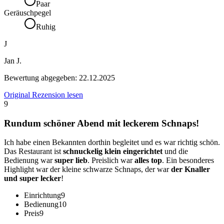
Paar
Geräuschpegel
Ruhig
J
Jan J.
Bewertung abgegeben:
22.12.2025
Original Rezension lesen
9
Rundum schöner Abend mit leckerem Schnaps!
Ich habe einen Bekannten dorthin begleitet und es war richtig schön.
Das Restaurant ist
schnuckelig klein eingerichtet
und die
Bedienung war
super lieb
. Preislich war
alles top
. Ein besonderes
Highlight war der kleine schwarze Schnaps, der war
der Knaller
und super lecker
!
Einrichtung
9
Bedienung
10
Preis
9