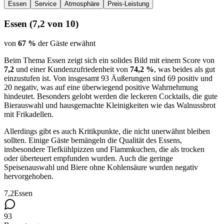
Essen
Service
Atmosphäre
Preis-Leistung
Essen
(
7,2
von 10)
von
67 %
der Gäste erwähnt
Beim Thema Essen zeigt sich ein solides Bild mit einem Score von
7,2
und einer Kundenzufriedenheit von
74,2 %
, was beides als gut
einzustufen ist. Von insgesamt 93 Äußerungen sind 69 positiv und
20 negativ, was auf eine überwiegend positive Wahrnehmung
hindeutet. Besonders gelobt werden die leckeren Cocktails, die gute
Bierauswahl und hausgemachte Kleinigkeiten wie das Walnussbrot
mit Frikadellen.
Allerdings gibt es auch Kritikpunkte, die nicht unerwähnt bleiben
sollten. Einige Gäste bemängeln die Qualität des Essens,
insbesondere Tiefkühlpizzen und Flammkuchen, die als trocken
oder überteuert empfunden wurden. Auch die geringe
Speisenauswahl und Biere ohne Kohlensäure wurden negativ
hervorgehoben.
7,2
Essen
93