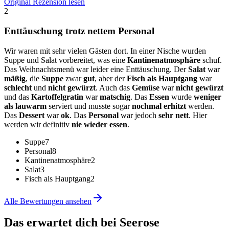
Original Rezension lesen
2
Enttäuschung trotz nettem Personal
Wir waren mit sehr vielen Gästen dort. In einer Nische wurden
Suppe und Salat vorbereitet, was eine
Kantinenatmosphäre
schuf.
Das Weihnachtsmenü war leider eine Enttäuschung. Der
Salat
war
mäßig
, die
Suppe
zwar
gut
, aber der
Fisch als Hauptgang
war
schlecht
und
nicht gewürzt
. Auch das
Gemüse
war
nicht gewürzt
und das
Kartoffelgratin
war
matschig
. Das
Essen
wurde
weniger
als lauwarm
serviert und musste sogar
nochmal erhitzt
werden.
Das
Dessert
war
ok
. Das
Personal
war jedoch
sehr nett
. Hier
werden wir definitiv
nie wieder essen
.
Suppe
7
Personal
8
Kantinenatmosphäre
2
Salat
3
Fisch als Hauptgang
2
Alle Bewertungen ansehen
Das erwartet dich bei
Seerose