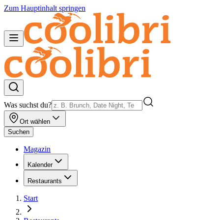
Zum Hauptinhalt springen
Was suchst du?
Ort wählen
Suchen
Magazin
Kalender
Restaurants
Start