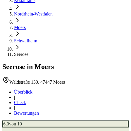
Restaurants
Nordrhein-Westfalen
Moers
Schwafheim
Seerose
Seerose
in
Moers
Waldstraße 130, 47447 Moers
Überblick
|
Check
|
Bewertungen
6,0
von 10