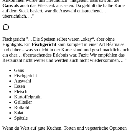
Ankommen wurde uns „freundlich“ mitgeteilt,
dass sowohl die
Gans
als auch das Filetsteak aus seien
. Da gefühlt die halbe Karte
auf dem Steak basiert, war die Auswahl entsprechend…
übersichtlich.
..."
Fischgericht
"...
Die Speisen selbst waren „okay“, aber ohne
Highlights.
Ein
Fischgericht
kam komplett in einer Art Béarnaise-
bad daher
– was so nicht in der Karte stand und geschmacklich auch
ein eher… überraschendes Erlebnis war. Fazit: Wir empfehlen das
Restaurant nicht weiter und werden auch nicht wiederkommen.
..."
Gans
Fischgericht
Auswahl
Essen
Fleisch
Kartoffelgratin
Grillteller
Rotkohl
Salat
Spätzle
Wenn du Wert auf gute Kuchen, Torten und vegetarische Optionen