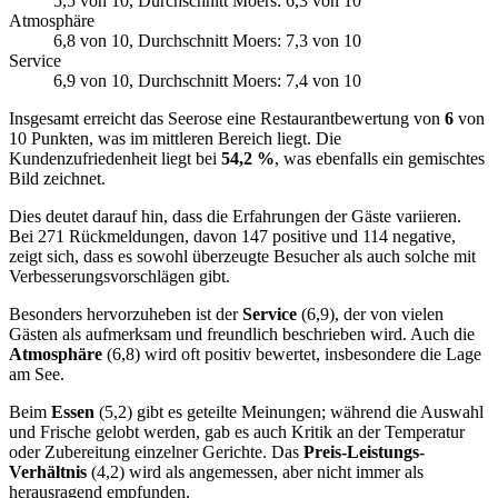
5,5
von 10
, Durchschnitt Moers: 6,3 von 10
Atmosphäre
6,8
von 10
, Durchschnitt Moers: 7,3 von 10
Service
6,9
von 10
, Durchschnitt Moers: 7,4 von 10
Insgesamt erreicht das Seerose eine Restaurantbewertung von
6
von
10 Punkten, was im mittleren Bereich liegt. Die
Kundenzufriedenheit liegt bei
54,2 %
, was ebenfalls ein gemischtes
Bild zeichnet.
Dies deutet darauf hin, dass die Erfahrungen der Gäste variieren.
Bei 271 Rückmeldungen, davon 147 positive und 114 negative,
zeigt sich, dass es sowohl überzeugte Besucher als auch solche mit
Verbesserungsvorschlägen gibt.
Besonders hervorzuheben ist der
Service
(6,9), der von vielen
Gästen als aufmerksam und freundlich beschrieben wird. Auch die
Atmosphäre
(6,8) wird oft positiv bewertet, insbesondere die Lage
am See.
Beim
Essen
(5,2) gibt es geteilte Meinungen; während die Auswahl
und Frische gelobt werden, gab es auch Kritik an der Temperatur
oder Zubereitung einzelner Gerichte. Das
Preis-Leistungs-
Verhältnis
(4,2) wird als angemessen, aber nicht immer als
herausragend empfunden.