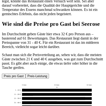
legst, könnte das Restaurant einen Versuch wert sein. Sei aber
darauf vorbereitet, dass die Qualität der Hauptgerichte und die
Temperatur des Essens manchmal schwanken können. Es ist ein
gemischtes Erlebnis, das nicht jeden begeistert.
Wie sind die Preise pro Gast bei
Seerose
Im Durchschnitt geben Gäste hier etwa 32 € pro Person aus –
basierend auf 61 Bewertungen. Das Restaurant liegt damit in der
Preisspanne von 31 - 40 €. Für ein Restaurant ist das im mittleren
Bereich, vielleicht sogar leicht darüber.
Schaut man sich die Preisverteilung an, sehen wir, dass die meisten
Gäste zwischen 21 € und 40 € ausgeben, was gut zum Durchschnitt
passt. Es gibt aber auch einige, die etwas tiefer oder höher in die
Tasche greifen.
Preis pro Gast
Preis-Leistung
0 Gäste
16 Gäste
32 Gäste
16
1 - 10 €
1
11 - 20 €
5
21 - 30 €
29
31 - 40 €
16