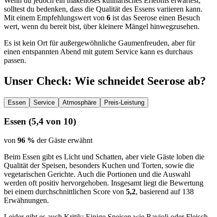
Wenn du jedoch ein makelloses kulinarisches Erlebnis erwartest,
solltest du bedenken, dass die Qualität des Essens variieren kann.
Mit einem Empfehlungswert von
6
ist das Seerose einen Besuch
wert, wenn du bereit bist, über kleinere Mängel hinwegzusehen.
Es ist kein Ort für außergewöhnliche Gaumenfreuden, aber für
einen entspannten Abend mit gutem Service kann es durchaus
passen.
Unser Check
: Wie schneidet
Seerose
ab?
Essen
Service
Atmosphäre
Preis-Leistung
Essen
(
5,4
von 10)
von
96 %
der Gäste erwähnt
Beim Essen gibt es Licht und Schatten, aber viele Gäste loben die
Qualität der Speisen, besonders Kuchen und Torten, sowie die
vegetarischen Gerichte. Auch die Portionen und die Auswahl
werden oft positiv hervorgehoben. Insgesamt liegt die Bewertung
bei einem durchschnittlichen Score von
5,2
, basierend auf 138
Erwähnungen.
Leider gibt es auch Kritik: Einige Speisen wie Ravioli oder Fleisch