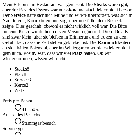
Mein Erlebnis im Restaurant war gemischt. Die
Steaks
waren gut,
aber der Rest des Essens war nur
okay
und stach leider nicht hervor.
Der
Service
hatte sichtlich Mühe und wirkte überfordert, was sich in
Nachfragen, Korrekturen und sogar herunterfallendem Besteck
zeigte. Dies geschah, obwohl es nicht wirklich voll war. Die Bitte
um eine Kerze wurde beim ersten Versuch ignoriert. Diese Details
sind zwar klein, aber sie bleiben in Erinnerung und trugen zu dem
Gefühl bei, dass die Zeit stehen geblieben ist. Die
Räumlichkeiten
an sich hätten Potenzial, aber im Wintergarten wurde es leider nicht
gemütlich. Positiv war, dass wir viel
Platz
hatten. Ob wir
wiederkommen, wissen wir nicht.
Steaks
8
Platz
8
Service
3
Kerze
2
Zeit
3
Preis pro Person
41 - 50 €
Anlass des Besuchs
Stammgastbesuch
Servicetyp