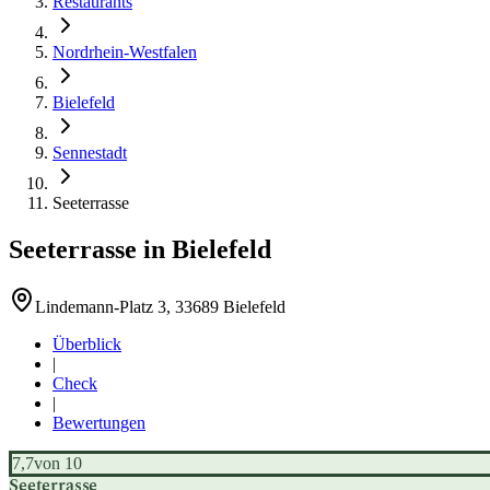
Restaurants
Nordrhein-Westfalen
Bielefeld
Sennestadt
Seeterrasse
Seeterrasse
in
Bielefeld
Lindemann-Platz 3, 33689 Bielefeld
Überblick
|
Check
|
Bewertungen
7,7
von 10
Seeterrasse