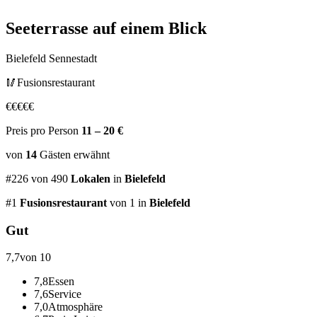
Seeterrasse
auf einem Blick
Bielefeld Sennestadt
🥢
Fusionsrestaurant
€
€
€
€
€
Preis pro Person
11 – 20 €
von
14
Gästen
erwähnt
#
226
von
490
Lokalen
in
Bielefeld
#
1
Fusionsrestaurant
von 1
in
Bielefeld
Gut
7,7
von 10
7,8
Essen
7,6
Service
7,0
Atmosphäre