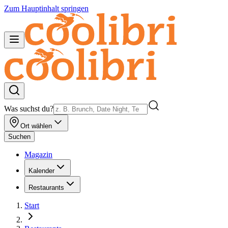
Zum Hauptinhalt springen
Was suchst du?
Ort wählen
Suchen
Magazin
Kalender
Restaurants
Start