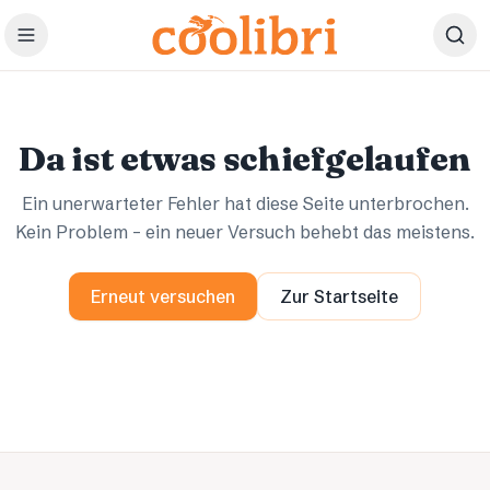
Zum Hauptinhalt springen
Ups.
Ups.
Da ist etwas schiefgelaufen
Ein unerwarteter Fehler hat diese Seite unterbrochen.
Kein Problem – ein neuer Versuch behebt das meistens.
Erneut versuchen
Zur Startseite