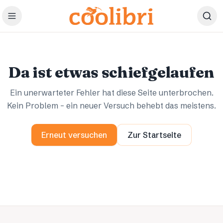
Zum Hauptinhalt springen
Ups.
Ups.
Da ist etwas schiefgelaufen
Ein unerwarteter Fehler hat diese Seite unterbrochen.
Kein Problem – ein neuer Versuch behebt das meistens.
Erneut versuchen
Zur Startseite