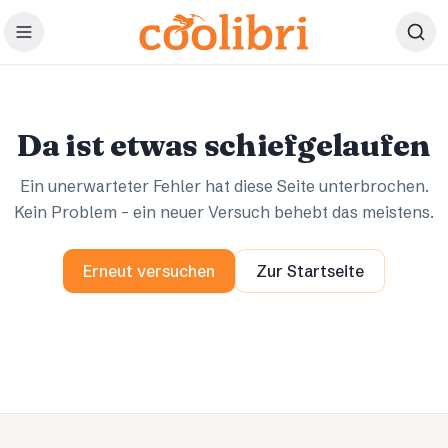
Zum Hauptinhalt springen
Ups.
Ups.
Da ist etwas schiefgelaufen
Ein unerwarteter Fehler hat diese Seite unterbrochen.
Kein Problem – ein neuer Versuch behebt das meistens.
Erneut versuchen
Zur Startseite