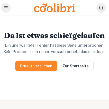
Zum Hauptinhalt springen
Ups.
Ups.
Da ist etwas schiefgelaufen
Ein unerwarteter Fehler hat diese Seite unterbrochen.
Kein Problem – ein neuer Versuch behebt das meistens.
Erneut versuchen
Zur Startseite