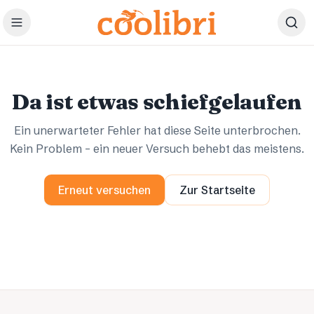
Zum Hauptinhalt springen
Ups.
Ups.
Da ist etwas schiefgelaufen
Ein unerwarteter Fehler hat diese Seite unterbrochen.
Kein Problem – ein neuer Versuch behebt das meistens.
Erneut versuchen
Zur Startseite