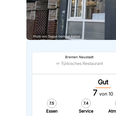
Photo von Siggys Gemüse Kebap
Bremen Neustadt
🥙
Türkisches Restaurant
Gut
7
von 10
7.5
7.4
Essen
Service
Atm