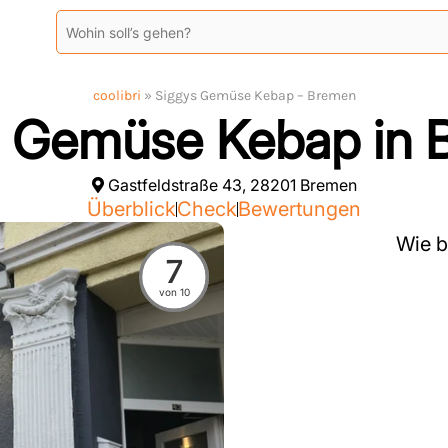
coolibri
»
Siggys Gemüse Kebap – Bremen
s Gemüse Kebap in 
Gastfeldstraße 43, 28201 Bremen
Überblick
Check
Bewertungen
Wie b
7
von 10