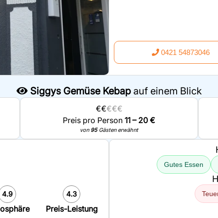
0421 54873046
Siggys Gemüse Kebap
auf einem Blick
€€
€€€
Preis pro Person
11 – 20 €
von
95
Gästen erwähnt
Gutes Essen
H
4.9
4.3
Teue
osphäre
Preis-Leistung