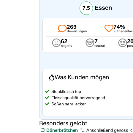
Essen
7.5
269
74%
Bewertungen
Zufriedenhei
62
7
2
negativ
neutral
pos
Was Kunden mögen
Steakfleisch top
Fleischqualität hervorragend
Soßen sehr lecker
Besonders gelobt
Dönerbrötchen
"... Anschließend genoss i