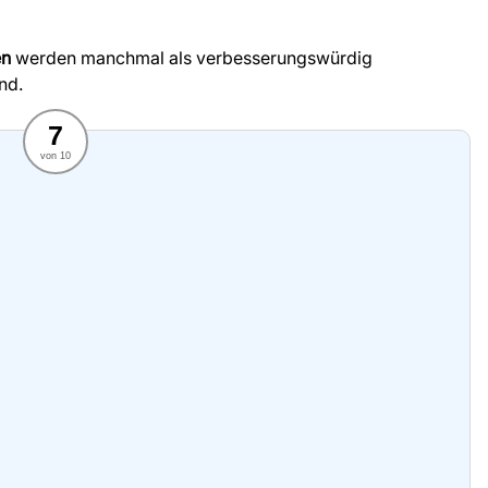
en
werden manchmal als verbesserungswürdig
nd.
7
von 10