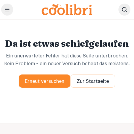
Zum Hauptinhalt springen
Ups.
Ups.
Da ist etwas schiefgelaufen
Ein unerwarteter Fehler hat diese Seite unterbrochen.
Kein Problem – ein neuer Versuch behebt das meistens.
Erneut versuchen
Zur Startseite