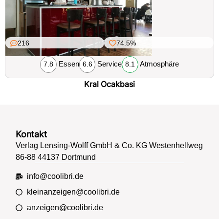
216
74.5%
Essen
Service
Atmosphäre
7.8
6.6
8.1
Kral Ocakbasi
Kontakt
Verlag Lensing-Wolff GmbH & Co. KG Westenhellweg
86-88 44137 Dortmund
info@coolibri.de
kleinanzeigen@coolibri.de
anzeigen@coolibri.de