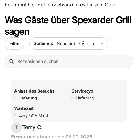
bekommt hier definitiv etwas Gutes für sein Geld.
Was Gäste über
Spexarder Grill
sagen
Sort by date
Filter
Search (title/text)
Anlass des Besuchs
Servicetyp
Lieferung
Lieferung
Wartezeit
Lang (31+ Min.)
Terry C.
T
Bewertung abgegeben: 06.02.2026