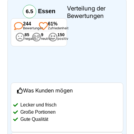
Verteilung der
Essen
6.5
Bewertungen
244
61%
Bewertungen
Zufriedenheit
85
9
150
negativ
neutral
positiv
Was Kunden mögen
Lecker und frisch
Große Portionen
Gute Qualität