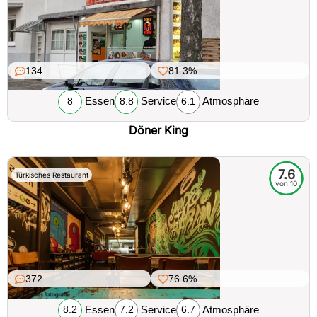
134
81.3%
Essen
Service
Atmosphäre
8
8.8
6.1
Döner King
7.6
Türkisches Restaurant
von 10
372
76.6%
Essen
Service
Atmosphäre
8.2
7.2
6.7