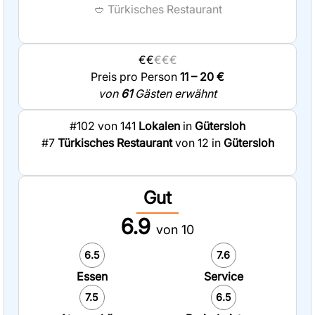
🥙
Türkisches Restaurant
€€
€€€
Preis pro Person
11 – 20 €
von
61
Gästen erwähnt
#102 von 141
Lokalen
in
Gütersloh
#7
Türkisches Restaurant
von 12 in
Gütersloh
Gut
6.9
von 10
6.5
7.6
Essen
Service
7.5
6.5