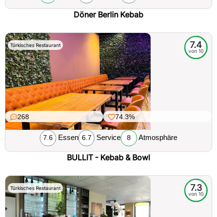
Döner Berlin Kebab
7.4
Türkisches Restaurant
von 10
268
74.3%
Essen
Service
Atmosphäre
7.6
6.7
8
BULLIT - Kebab & Bowl
7.3
Türkisches Restaurant
von 10