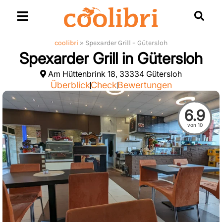
Skip
to
content
coolibri
»
Spexarder Grill – Gütersloh
Spexarder Grill in Gütersloh
Am Hüttenbrink 18, 33334 Gütersloh
Überblick
Check
Bewertungen
6.9
von 10