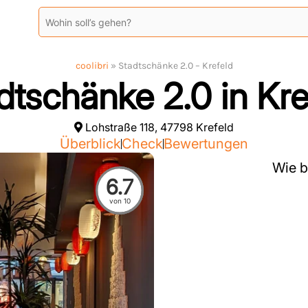
coolibri
»
Stadtschänke 2.0 – Krefeld
dtschänke 2.0 in Kre
Lohstraße 118, 47798 Krefeld
Überblick
Check
Bewertungen
Wie b
6.7
von 10