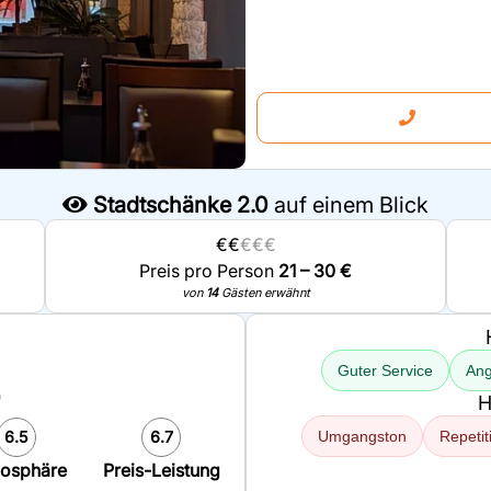
Stadtschänke 2.0
auf einem Blick
€€
€€€
Preis pro Person
21 – 30 €
von
14
Gästen erwähnt
Guter Service
An
0
H
6.5
6.7
Umgangston
Repetit
osphäre
Preis-Leistung