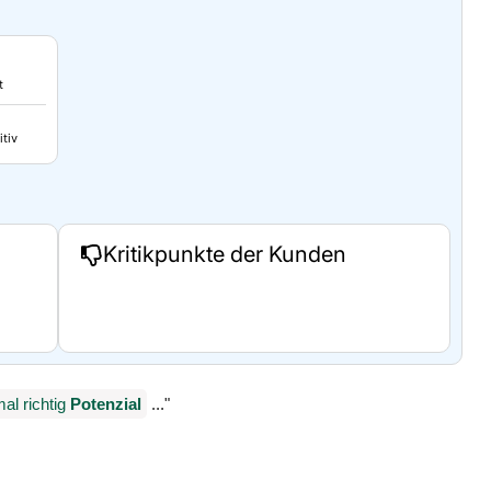
t
itiv
Kritikpunkte der Kunden
al richtig
Potenzial
..."