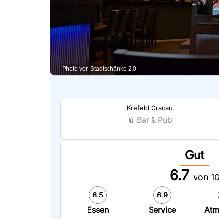
Photo von Stadtschänke 2.0
Krefeld Cracau
🍻
Bar & Pub
Gut
6.7
von 1
6.5
6.9
Essen
Service
Atm