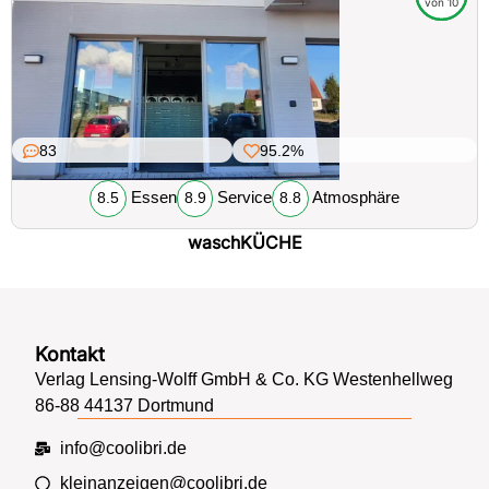
von 10
83
95.2%
Essen
Service
Atmosphäre
8.5
8.9
8.8
waschKÜCHE
Kontakt
Verlag Lensing-Wolff GmbH & Co. KG Westenhellweg
86-88 44137 Dortmund
info@coolibri.de
kleinanzeigen@coolibri.de