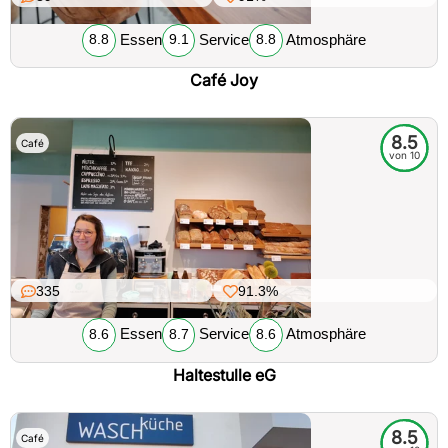
Essen
Service
Atmosphäre
8.8
9.1
8.8
Café Joy
8.5
Café
von 10
335
91.3%
Essen
Service
Atmosphäre
8.6
8.7
8.6
Haltestulle eG
8.5
Café