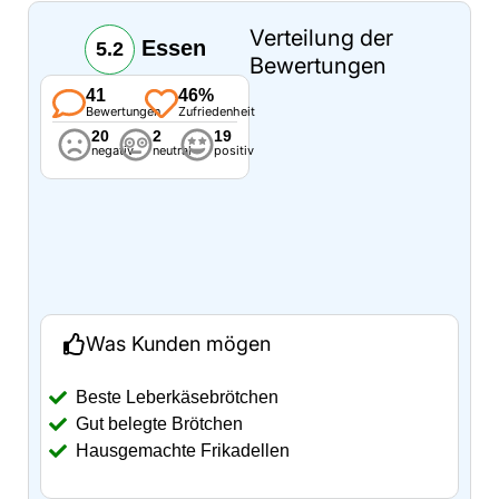
Verteilung der
Essen
5.2
Bewertungen
41
46%
Bewertungen
Zufriedenheit
20
2
19
negativ
neutral
positiv
Was Kunden mögen
Beste Leberkäsebrötchen
Gut belegte Brötchen
Hausgemachte Frikadellen