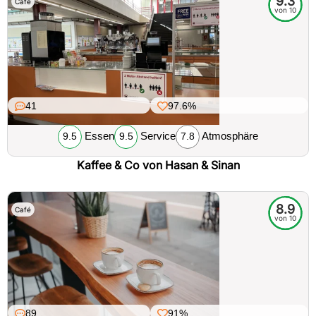
9.3
Café
von 10
41
97.6%
Essen
Service
Atmosphäre
9.5
9.5
7.8
Kaffee & Co von Hasan & Sinan
8.9
Café
von 10
89
91%