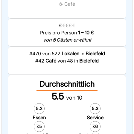
☕
Café
€
€€€€
Preis pro Person
1 – 10 €
von
5
Gästen erwähnt
#470 von 522
Lokalen
in
Bielefeld
#42
Café
von 48 in
Bielefeld
Durchschnittlich
5.5
von 10
5.2
5.3
Essen
Service
7.5
7.6