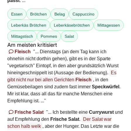
passt
. ..."
Essen
Brötchen
Belag
Cappuccino
Leberkäs Brötchen
Leberkäsebrötchen
Mittagessen
Mittagstisch
Pommes
Salat
Am meisten kritisiert
Fleisch
"... Dienstags (an dem Tag kann ich
ohnehin nicht dorthin gehen), gibt es in der Sparte
"vegetarisch" Eintopf, in den aber grundsätzlich Wurst
hineingeschnippelt ist (Aussage der Bedienung).
Es
gibt nicht nur bei allen Gerichten
Fleisch
, in den
Gemüsebeilagen sind zudem fast immer
Speckwürfel
.
Mir ist klar, dass all das für manche Menschen eine
Empfehlung ist. ..."
Frische Salat
"... Ich bestellte eine
Currywurst
und
auf Empfehlung den
Frische Salat
.
Der Salat war
schon halb welk
, aber der Hunger. Das Letzte war die