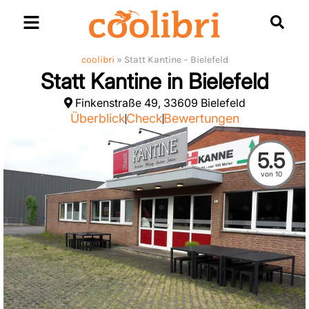
Skip
to
content
coolibri
»
Statt Kantine – Bielefeld
Statt Kantine in Bielefeld
Finkenstraße 49, 33609 Bielefeld
Überblick
Check
Bewertungen
5.5
von 10