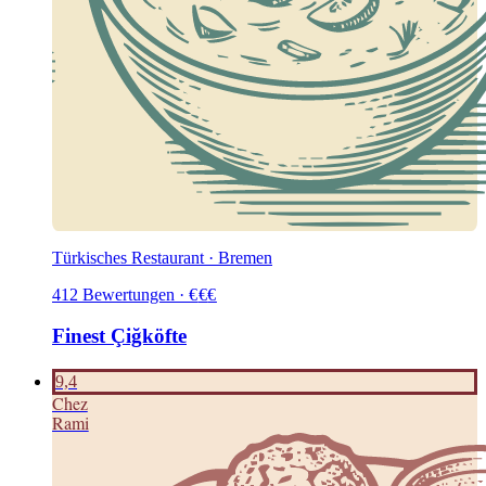
Türkisches Restaurant · Bremen
412
Bewertungen
·
€
€
€
Finest Çiğköfte
9,4
C
hez
Rami