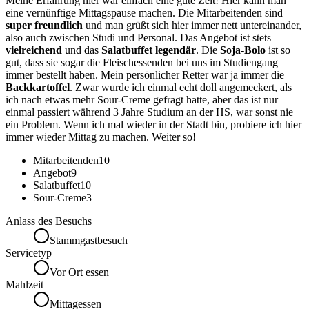
Meine Erfahrung hier war einfach eine gute Zeit! Hier kann man
eine vernünftige Mittagspause machen. Die Mitarbeitenden sind
super freundlich
und man grüßt sich hier immer nett untereinander,
also auch zwischen Studi und Personal. Das Angebot ist stets
vielreichend
und das
Salatbuffet legendär
. Die
Soja-Bolo
ist so
gut, dass sie sogar die Fleischessenden bei uns im Studiengang
immer bestellt haben. Mein persönlicher Retter war ja immer die
Backkartoffel
. Zwar wurde ich einmal echt doll angemeckert, als
ich nach etwas mehr Sour-Creme gefragt hatte, aber das ist nur
einmal passiert während 3 Jahre Studium an der HS, war sonst nie
ein Problem. Wenn ich mal wieder in der Stadt bin, probiere ich hier
immer wieder Mittag zu machen. Weiter so!
Mitarbeitenden
10
Angebot
9
Salatbuffet
10
Sour-Creme
3
Anlass des Besuchs
Stammgastbesuch
Servicetyp
Vor Ort essen
Mahlzeit
Mittagessen