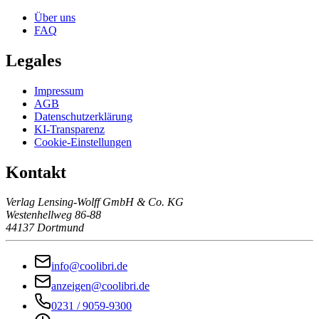
Über uns
FAQ
Legales
Impressum
AGB
Datenschutzerklärung
KI-Transparenz
Cookie-Einstellungen
Kontakt
Verlag Lensing-Wolff GmbH & Co. KG
Westenhellweg 86-88
44137 Dortmund
info@coolibri.de
anzeigen@coolibri.de
0231 / 9059-9300