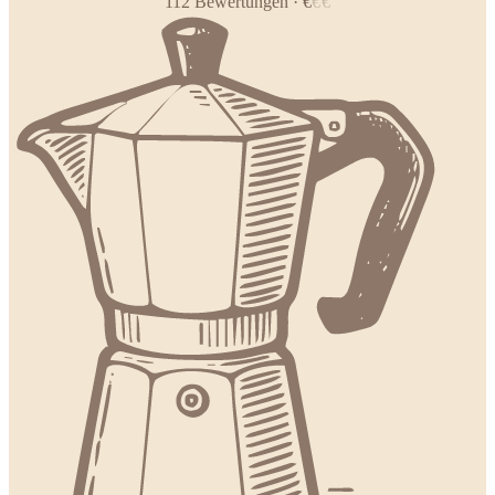
112
Bewertungen
·
€
€
€