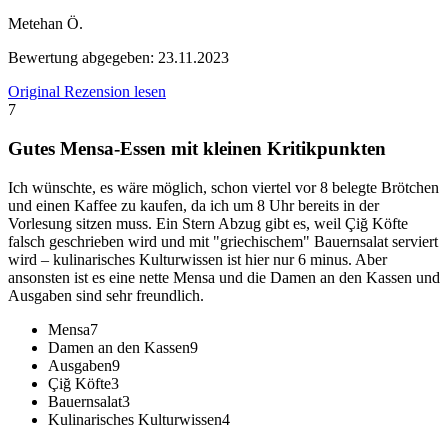
Metehan Ö.
Bewertung abgegeben:
23.11.2023
Original Rezension lesen
7
Gutes Mensa-Essen mit kleinen Kritikpunkten
Ich wünschte, es wäre möglich, schon viertel vor 8 belegte Brötchen
und einen Kaffee zu kaufen, da ich um 8 Uhr bereits in der
Vorlesung sitzen muss. Ein Stern Abzug gibt es, weil Çiğ Köfte
falsch geschrieben wird und mit "griechischem" Bauernsalat serviert
wird – kulinarisches Kulturwissen ist hier nur 6 minus. Aber
ansonsten ist es eine nette Mensa und die Damen an den Kassen und
Ausgaben sind sehr freundlich.
Mensa
7
Damen an den Kassen
9
Ausgaben
9
Çiğ Köfte
3
Bauernsalat
3
Kulinarisches Kulturwissen
4