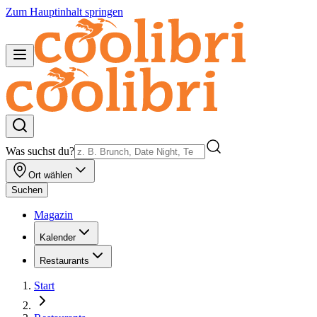
Zum Hauptinhalt springen
Was suchst du?
Ort wählen
Suchen
Magazin
Kalender
Restaurants
Start