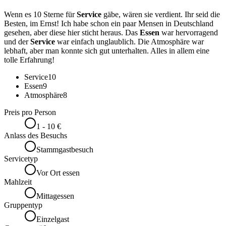
Wenn es 10 Sterne für
Service
gäbe, wären sie verdient. Ihr seid die
Besten, im Ernst! Ich habe schon ein paar Mensen in Deutschland
gesehen, aber diese hier sticht heraus. Das
Essen
war hervorragend
und der
Service
war einfach unglaublich. Die Atmosphäre war
lebhaft, aber man konnte sich gut unterhalten. Alles in allem eine
tolle Erfahrung!
Service
10
Essen
9
Atmosphäre
8
Preis pro Person
1 - 10 €
Anlass des Besuchs
Stammgastbesuch
Servicetyp
Vor Ort essen
Mahlzeit
Mittagessen
Gruppentyp
Einzelgast