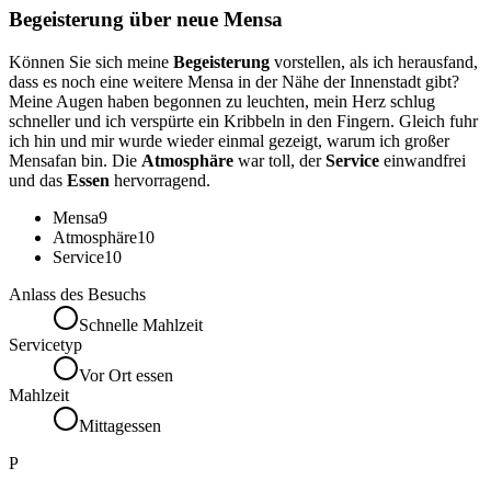
Begeisterung über neue Mensa
Können Sie sich meine
Begeisterung
vorstellen, als ich herausfand,
dass es noch eine weitere Mensa in der Nähe der Innenstadt gibt?
Meine Augen haben begonnen zu leuchten, mein Herz schlug
schneller und ich verspürte ein Kribbeln in den Fingern. Gleich fuhr
ich hin und mir wurde wieder einmal gezeigt, warum ich großer
Mensafan bin. Die
Atmosphäre
war toll, der
Service
einwandfrei
und das
Essen
hervorragend.
Mensa
9
Atmosphäre
10
Service
10
Anlass des Besuchs
Schnelle Mahlzeit
Servicetyp
Vor Ort essen
Mahlzeit
Mittagessen
P