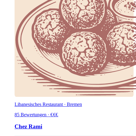
Libanesisches Restaurant · Bremen
85
Bewertungen
·
€
€
€
Chez Rami