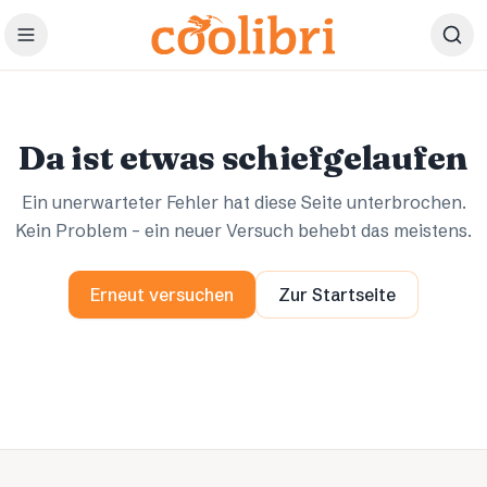
Zum Hauptinhalt springen
Ups.
Ups.
Da ist etwas schiefgelaufen
Ein unerwarteter Fehler hat diese Seite unterbrochen.
Kein Problem – ein neuer Versuch behebt das meistens.
Erneut versuchen
Zur Startseite