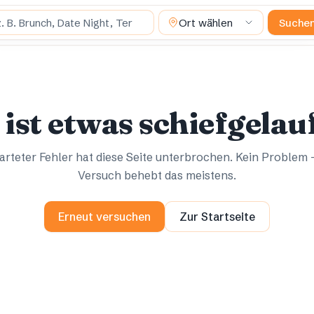
uchst du?
Ort wählen
Suche
Ups.
Ups.
 ist etwas schiefgelau
rteter Fehler hat diese Seite unterbrochen. Kein Problem 
Versuch behebt das meistens.
Erneut versuchen
Zur Startseite