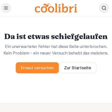
Zum Hauptinhalt springen
Ups.
Ups.
Da ist etwas schiefgelaufen
Ein unerwarteter Fehler hat diese Seite unterbrochen.
Kein Problem – ein neuer Versuch behebt das meistens.
Erneut versuchen
Zur Startseite