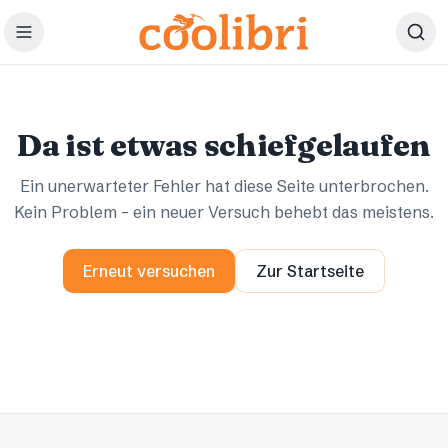
Zum Hauptinhalt springen
Ups.
Ups.
Da ist etwas schiefgelaufen
Ein unerwarteter Fehler hat diese Seite unterbrochen.
Kein Problem – ein neuer Versuch behebt das meistens.
Erneut versuchen
Zur Startseite